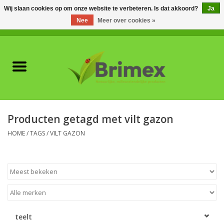
Wij slaan cookies op om onze website te verbeteren. Is dat akkoord?
Ja
Nee
Meer over cookies »
0 Artikelen - €0,00
Home
Voor professionals
Natuurlijke vijanden
Producten getagd met vilt gazon
Plagen & Ziekten
HOME
/
TAGS
/
VILT GAZON
Wildwering
Meststoffen en
Bodemverbeteraars
teelt