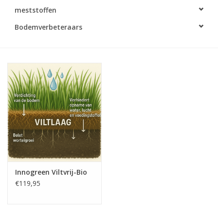
Monitoring
meststoffen
Bodemverbeteraars
Bestuiving
Brimex kaarten
Vallen
Drukspuiten
Onkruid & Reiniging
Zaden
Innogreen Viltvrij-Bio
€119,95
Nestkasten