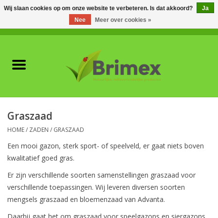
Wij slaan cookies op om onze website te verbeteren. Is dat akkoord?
Ja
Nee
Meer over cookies »
0 Artikelen - €0,00
Home
Voor professionals
Natuurlijke vijanden
Graszaad
Plagen & Ziekten
HOME
/
ZADEN
/
GRASZAAD
Een mooi gazon, sterk sport- of speelveld, er gaat niets boven
Wildwering
kwalitatief goed gras.
Er zijn verschillende soorten samenstellingen graszaad voor
Meststoffen en
verschillende toepassingen. Wij leveren diversen soorten
Bodemverbeteraars
mengsels graszaad en bloemenzaad van Advanta.
Daarbij gaat het om graszaad voor speelgazons en siergazons,