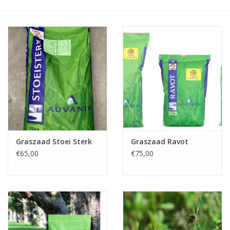
Boom bewatering
Nieuws
Treeportleden:
Blog
Merken
Graszaad Stoei Sterk
Graszaad Ravot
€65,00
€75,00