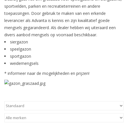
Monitoring
sportvelden, parken en recreatieterreinen en andere
toepassingen. Door gebruik te maken van een erkende
Bestuiving
leverancier als Advanta is kennis en zijn kwalitatief goede
mengsels gegarandeerd. Als dealer hebben wij uiteraard een
divers aanbod mengsels op voorraad beschikbaar.
Brimex kaarten
siergazon
speelgazon
Vallen
sportgazon
weidemengsels
Drukspuiten
* informeer naar de mogelijkheden en prijzen!
Onkruid & Reiniging
Zaden
Nestkasten