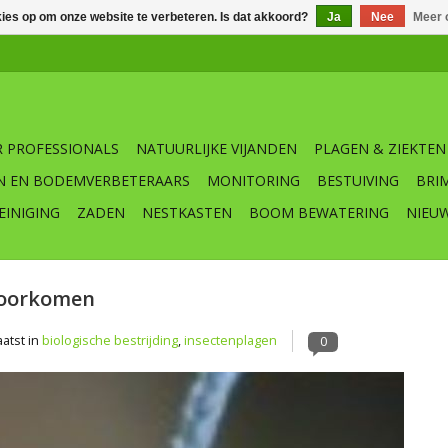
kies op om onze website te verbeteren. Is dat akkoord?
Ja
Nee
Meer 
 PROFESSIONALS
NATUURLIJKE VIJANDEN
PLAGEN & ZIEKTEN
N EN BODEMVERBETERAARS
MONITORING
BESTUIVING
BRI
EINIGING
ZADEN
NESTKASTEN
BOOM BEWATERING
NIEU
voorkomen
atst in
biologische bestrijding
,
insectenplagen
0