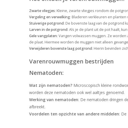
Zwarte vliegjes
: Kleine, zwarte vliegjes rondom de potgrond
Vergeling en verwelking
: Bladeren verkleuren en planten
Stuiverige potgrond
: De bovenste laag van de potgrond kan
Larven in de potgrond
: Als je de plant uit de pot haalt, k
Gele vangplaten
: Vangen volwassen muggen. Ze worden aa
de plaat. Hiermee worden de muggen niet alleen gevangen
Verwijderen bovenste laag potgrond
: Hierin bevinden zic
Varenrouwmuggen bestrijden
Nematoden:
Wat zijn nematoden?
Microscopisch kleine rondwo
worden deze nematoden ook wel aaltjes genoemd.
Werking van nematoden
: De nematoden dringen de 
afbreekt.
Voordelen ten opzichte van andere middelen
: De