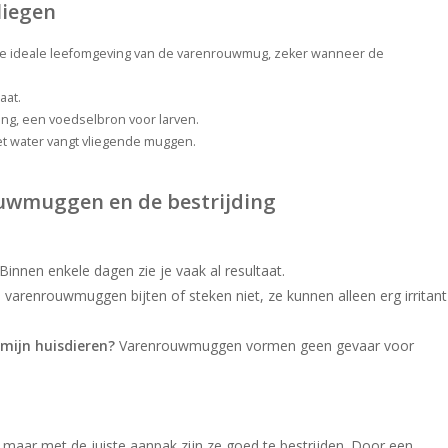
liegen
is de ideale leefomgeving van de varenrouwmug, zeker wanneer de
aat.
ing, een voedselbron voor larven.
met water vangt vliegende muggen.
ouwmuggen en de bestrijding
Binnen enkele dagen zie je vaak al resultaat.
varenrouwmuggen bijten of steken niet, ze kunnen alleen erg irritant
mijn huisdieren?
Varenrouwmuggen vormen geen gevaar voor
aar met de juiste aanpak zijn ze goed te bestrijden. Door een