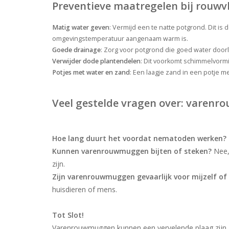
Preventieve maatregelen bij rouwv
Matig water geven
: Vermijd een te natte potgrond. Dit 
omgevingstemperatuur aangenaam warm is.
Goede drainage
: Zorg voor potgrond die goed water doorl
Verwijder dode plantendelen
: Dit voorkomt schimmelvorm
Potjes met water en zand
: Een laagje zand in een potje 
Veel gestelde vragen over: varenr
Hoe lang duurt het voordat nematoden werken?
Kunnen varenrouwmuggen bijten of steken?
Nee, 
zijn.
Zijn varenrouwmuggen gevaarlijk voor mijzelf of 
huisdieren of mens.
Tot Slot!
Varenrouwmuggen kunnen een vervelende plaag zijn, m