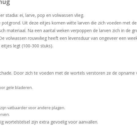
wmug
 stadia: ei, larve, pop en volwassen vlieg.
ge potgrond. Uit deze eitjes komen witte larven die zich voeden met de
sch materiaal. Na een aantal weken verpoppen de larven zich in de g
n. De volwassen rouwvlieg heeft een levensduur van ongeveer een wee
eitjes legt (100-300 stuks).
hade. Door zich te voeden met de wortels verstoren ze de opname 
voor gele bladeren.
 zijn vatbaarder voor andere plagen.
erven.
g wortelstelsel zijn extra gevoelig voor aanvallen.