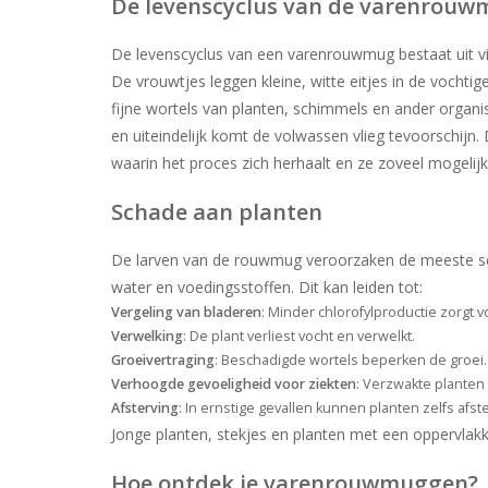
De levenscyclus van de varenrou
De levenscyclus van een varenrouwmug bestaat uit vier
De vrouwtjes leggen kleine, witte eitjes in de vochti
fijne wortels van planten, schimmels en ander organi
en uiteindelijk komt de volwassen vlieg tevoorschij
waarin het proces zich herhaalt en ze zoveel mogelijk 
Schade aan planten
De larven van de rouwmug veroorzaken de meeste sc
water en voedingsstoffen. Dit kan leiden tot:
Vergeling van bladeren
: Minder chlorofylproductie zorgt 
Verwelking
: De plant verliest vocht en verwelkt.
Groeivertraging
: Beschadigde wortels beperken de groei.
Verhoogde gevoeligheid voor ziekten
: Verzwakte planten
Afsterving
: In ernstige gevallen kunnen planten zelfs afst
Jonge planten, stekjes en planten met een oppervlakki
Hoe ontdek je varenrouwmuggen?