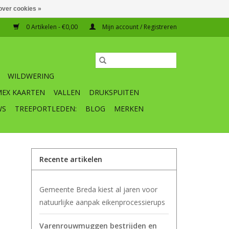
over cookies »
0 Artikelen - €0,00
Mijn account / Registreren
WILDWERING
MEX KAARTEN
VALLEN
DRUKSPUITEN
WS
TREEPORTLEDEN:
BLOG
MERKEN
Recente artikelen
Gemeente Breda kiest al jaren voor
natuurlijke aanpak eikenprocessierups
Varenrouwmuggen bestrijden en