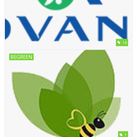
Monitoring
Bestuiving
Brimex kaarten
16
Vallen
BEGREEN
Drukspuiten
Onkruid & Reiniging
Zaden
Nestkasten
1