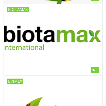
Boom bewatering
BIOTAMAX
Nieuws
Treeportleden:
Blog
Merken
5
BRIMEX