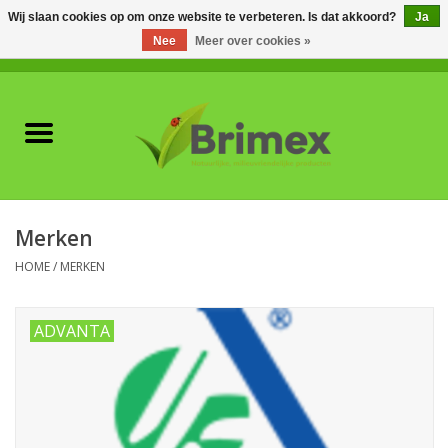
Wij slaan cookies op om onze website te verbeteren. Is dat akkoord?
Ja
Nee
Meer over cookies »
0 Artikelen - €0,00
Home
Voor professionals
Natuurlijke vijanden
Merken
Plagen & Ziekten
HOME
/
MERKEN
Wildwering
ADVANTA
Meststoffen en
Bodemverbeteraars