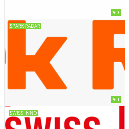
3
SPARK RADAR
1
SWISS INNO