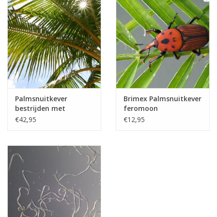
Palmsnuitkever
Brimex Palmsnuitkever
bestrijden met
feromoon
nematoden
€42,95
€12,95