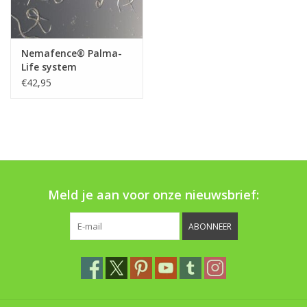
Nemafence® Palma-
Life system
€42,95
Meld je aan voor onze nieuwsbrief:
ABONNEER