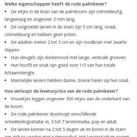
Boom bewatering
Welke eigenschappen heeft de rode palmkever?
De eitjes in de kruin van de palmboom zijn crèmekleurig,
langwerpig en ongeveer 3 mm lang.
Nieuws
De volgroeide larven in de stam zijn 5 cm lang, ovaal,
crèmekleurig en hebben geen poten.
Treeportleden:
De adulten meten 2 tot 5 cm en zijn roodbruin met zwarte
stippen.
Blog
Hun vleugels zijn donkerrood met lange, verticale groeven.
Hun hoofd en snuit zijn goed voor 1/3 van hun totale
Merken
lichaamslengte.
Mannelijke kevers hebben dunne, bruine haren op hun snuit.
Hoe verloopt de levenscyclus van de rode palmkever?
Vrouwtjes leggen ongeveer 300 eitjes aan de onderkant van
de boom.
De rode palmkever doorloopt verschillende
ontwikkelingsstadia: ei, 3 tot 7 larvenstadia, pop en adult.
De larven komen na 2 tot 5 dagen uit en boren in de stam
om zich te voeden met palmweefsel. Het larvenstadium neemt