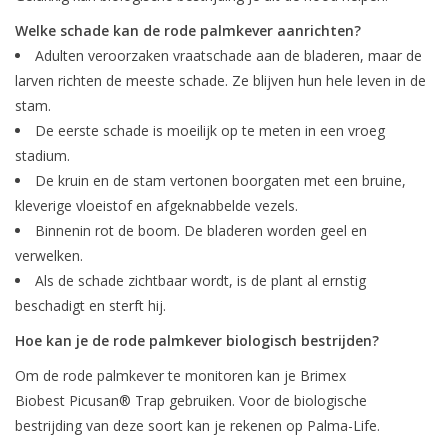
Monitoring
Welke schade kan de rode palmkever aanrichten?
Adulten veroorzaken vraatschade aan de bladeren, maar de
Bestuiving
larven richten de meeste schade. Ze blijven hun hele leven in de
stam.
Brimex kaarten
De eerste schade is moeilijk op te meten in een vroeg
stadium.
Vallen
De kruin en de stam vertonen boorgaten met een bruine,
kleverige vloeistof en afgeknabbelde vezels.
Binnenin rot de boom. De bladeren worden geel en
Drukspuiten
verwelken.
Als de schade zichtbaar wordt, is de plant al ernstig
Onkruid & Reiniging
beschadigt en sterft hij.
Hoe kan je de rode palmkever biologisch bestrijden?
Zaden
Om de rode palmkever te monitoren kan je Brimex
Biobest Picusan® Trap gebruiken. Voor de biologische
Nestkasten
bestrijding van deze soort kan je rekenen op Palma-Life.