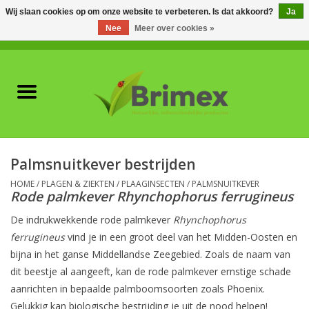
Wij slaan cookies op om onze website te verbeteren. Is dat akkoord?
Ja
Nee
Meer over cookies »
0 Artikelen - €0,00
Home
Voor professionals
Natuurlijke vijanden
Palmsnuitkever bestrijden
Plagen & Ziekten
HOME
/
PLAGEN & ZIEKTEN
/
PLAAGINSECTEN
/
PALMSNUITKEVER
Rode palmkever Rhynchophorus ferrugineus
De indrukwekkende rode palmkever
Rhynchophorus
Wildwering
ferrugineus
vind je in een groot deel van het Midden-Oosten en
bijna in het ganse Middellandse Zeegebied. Zoals de naam van
Meststoffen en
dit beestje al aangeeft, kan de rode palmkever ernstige schade
Bodemverbeteraars
aanrichten in bepaalde palmboomsoorten zoals Phoenix.
Gelukkig kan biologische bestrijding je uit de nood helpen!