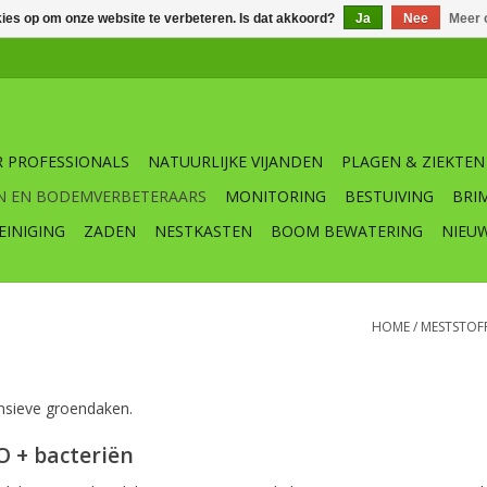
kies op om onze website te verbeteren. Is dat akkoord?
Ja
Nee
Meer 
 PROFESSIONALS
NATUURLIJKE VIJANDEN
PLAGEN & ZIEKTEN
N EN BODEMVERBETERAARS
MONITORING
BESTUIVING
BRI
EINIGING
ZADEN
NESTKASTEN
BOOM BEWATERING
NIEU
HOME
/
MESTSTOF
nsieve groendaken.
O + bacteriën