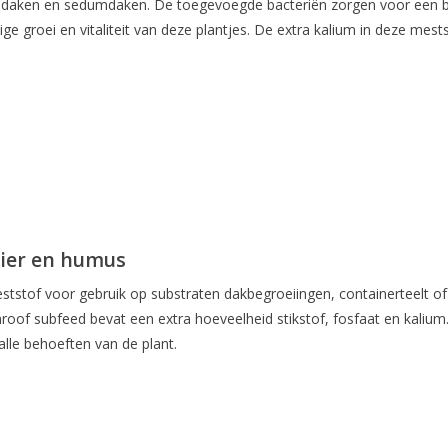
aken en sedumdaken. De toegevoegde bacteriën zorgen voor een bete
stige groei en vitaliteit van deze plantjes. De extra kalium in deze m
wier en humus
tof voor gebruik op substraten dakbegroeiingen, containerteelt of a
oof subfeed bevat een extra hoeveelheid stikstof, fosfaat en kalium.
alle behoeften van de plant.