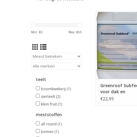
Duurzame en comp
vloeibare organisch
NPK meststof voor 
Min: €
0
Max: €
65
gebruik
op substraten bij (se
gevel begroeinge
container tee
TOEVOEGEN AAN WI
teelt
Greenroof Subf
boomkwekerij
(1)
voor dak en
sierteelt
(2)
gevelbegroeiing 
€22,95
5
klein fruit
(1)
meststoffen
all round
(1)
bomen
(1)