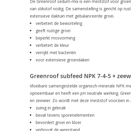
De Greenroof sedum-mix is een meststof voor groend
van stikstof nodig. De samenstelling is gericht op ru
extensieve daktuin met gebalanceerde groei.
verbetert de beworteling
geeft rustige groei
beperkt mosvorming
verbetert de kleur
verrijkt met bacteriën
voor extensieve groendaken
Greenroof subfeed NPK 7-4-5 + zee
Vloeibare samengestelde organisch-minerale NPK mests
opneembaar en heeft een pH neutrale werking. Greenr
en zeewier. Zo wordt met deze meststof voorzien in 
zuinig in gebruik
bevat tevens sporenelementen
bevordert groei en bloei
verhoogt de weerstand