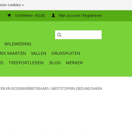
over cookies »
0 Artikelen - €0,00
Mijn account / Registreren
WILDWERING
MEX KAARTEN
VALLEN
DRUKSPUITEN
WS
TREEPORTLEDEN:
BLOG
MERKEN
FEN EN BODEMVERBETERAARS
/
MESTSTOFFEN (SEDUM) DAKEN