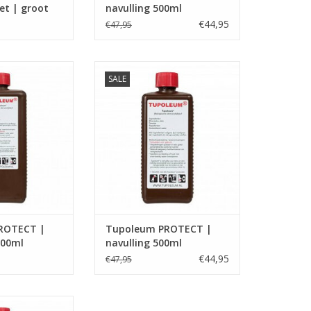
et | groot
navulling 500ml
€44,95
€47,95
 Brimex-Tupoleum
Navulling voor Brimex-Tupoleum
SALE
palen
geurpalen
1 stuk fles incl.kindveilige sluiting
N WINKELWAGEN
schudden voor gebruik
TOEVOEGEN AAN WINKELWAGEN
ROTECT |
Tupoleum PROTECT |
000ml
navulling 500ml
€44,95
€47,95
 Brimex-Tupoleum