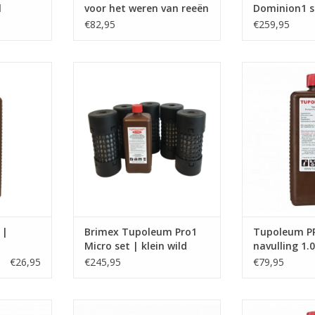
l
voor het weren van reeën
Dominion1 s
en konijnen
wild
€82,95
€259,95
-TRA voor
Brimex Tupoleum Pro1 Micro set
Navulling voor
eurpalen
| klein wild
geur
TOEVOEGEN AAN WINKELWAGEN
TOEVOEGEN AA
NKELWAGEN
 |
Brimex Tupoleum Pro1
Tupoleum P
Micro set | klein wild
navulling 1.
€26,95
€245,95
€79,95
m 100%
Brimex-Tupoleum 100%
Navulling voor