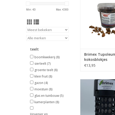
woelmuizen, woelr
Min: €
0
Max: €
300
mollen uit het gazon
en ratten op diverse
TOEVOEGEN AAN WI
teelt
Brimex Tupoleu
boomkwekerij
(8)
kokosblokjes
sierteelt
(7)
€13,95
groente teelt
(8)
klein fruit
(8)
Brimex Tupoleum Pr
gazon
(4)
zonder vloeis
moestuin
(8)
TOEVOEGEN AAN WI
glas en tuinbouw
(5)
kamerplanten
(8)
Hovenier en