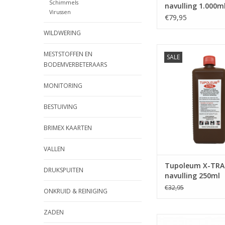
Schimmels
navulling 1.000m
Virussen
€79,95
WILDWERING
Vulling Tupoleum X
MESTSTOFFEN EN
SALE
Brimex-Tupoleum g
BODEMVERBETERAARS
250ml
TOEVOEGEN AAN WI
MONITORING
BESTUIVING
BRIMEX KAARTEN
VALLEN
Tupoleum X-TRA
DRUKSPUITEN
navulling 250ml
€32,95
ONKRUID & REINIGING
ZADEN
Brimex-Tupoleu