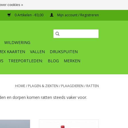
over cookies »
0 Artikelen - €0,00
Mijn account / Registreren
WILDWERING
MEX KAARTEN
VALLEN
DRUKSPUITEN
WS
TREEPORTLEDEN:
BLOG
MERKEN
HOME
/
PLAGEN & ZIEKTEN
/
PLAAGDIEREN
/
RATTEN
eden en dorpen komen ratten steeds vaker voor.
niverpakking
Tupoleum microzuil voor weren
ierverdrijfstof
van o.a. muizen, ratten en