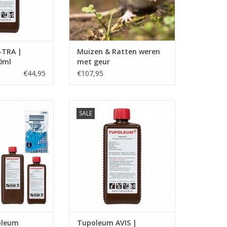
Navulinterval 4 maanden
TOEVOEGEN AAN WINKELWAGEN
-TRA |
Muizen & Ratten weren
0ml
met geur
€44,95
€107,95
eum Dominion1
Navulling Tupoleum Avis
SALE
oor het weren van
vogelwering voor Brimex-
. wilde zwijnen,
Tupoleum geurpalen
 konijnen.
TOEVOEGEN AAN WINKELWAGEN
N WINKELWAGEN
oleum
Tupoleum AVIS |