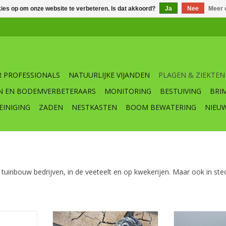
kies op om onze website te verbeteren. Is dat akkoord?
Ja
Nee
Meer 
 PROFESSIONALS
NATUURLIJKE VIJANDEN
PLAGEN & ZIEKTEN
N EN BODEMVERBETERAARS
MONITORING
BESTUIVING
BRI
EINIGING
ZADEN
NESTKASTEN
BOOM BEWATERING
NIEU
 tuinbouw bedrijven, in de veeteelt en op kwekerijen. Maar ook in st
 X-TRA
SWISSINNO knaagdier wering
Tupoleum mi
t weren van
staalwol
biologische d