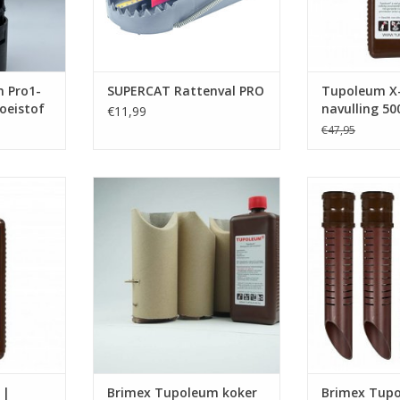
TOEVOEGEN AAN WINKELWAGEN
 Pro1-
SUPERCAT Rattenval PRO
Tupoleum X
loeistof
navulling 50
€11,99
€47,95
Tupoleum
Brimex-Tupoleum 100%
Brimex Tupol
afbreekbare kokers voor het
geurpalen set v
weren van o.a. holendieren zoals:
groot wild o.a
NKELWAGEN
konijnen, marters, muizen, ratten
reeën en
| Eenmalig gebruik |
TOEVOEGEN AA
TOEVOEGEN AAN WINKELWAGEN
 |
Brimex Tupoleum koker
Brimex Tup