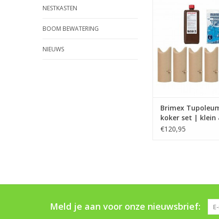
afbreekbare kokers
NESTKASTEN
weren van o.a. holend
konijnen, marters, mui
BOOM BEWATERING
| Eenmalig gebr
TOEVOEGEN AAN WI
NIEUWS
Brimex Tupoleu
koker set | klein
wild
€120,95
Meld je aan voor onze nieuwsbrief: