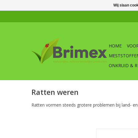
Wij slaan coo
HOME
VOOR
MESTSTOFFE
ONKRUID & R
Ratten weren
Ratten vormen steeds grotere problemen bij land- en
Brimex Tupoleum
kokosblokjes voor he