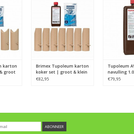
 voor het
afbreekbare kokers voor het
geur
ieren zoals:
weren van o.a. holendieren zoals:
TOEVOEGEN AA
zen, ratten
konijnen, marters, muizen, ratten
uik |
| Eenmalig gebruik |
NKELWAGEN
TOEVOEGEN AAN WINKELWAGEN
m karton
Brimex Tupoleum karton
Tupoleum AV
 & groot
koker set | groot & klein
navulling 1.
wild
€82,95
€79,95
ABONNEER