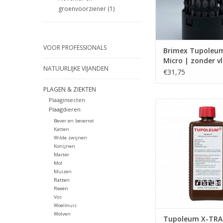
groenvoorziener
(1)
VOOR PROFESSIONALS
Brimex Tupoleum
Micro | zonder v
NATUURLIJKE VIJANDEN
€31,75
PLAGEN & ZIEKTEN
Plaaginsecten
Vulling voor alle 
Plaagdieren
geurpalen
Bever en beverrat
TOEVOEGEN AAN WI
Katten
Wilde zwijnen
Konijnen
Marter
Mol
Muizen
Ratten
Reeën
Vos
Woelmuis
Wolven
Tupoleum X-TRA