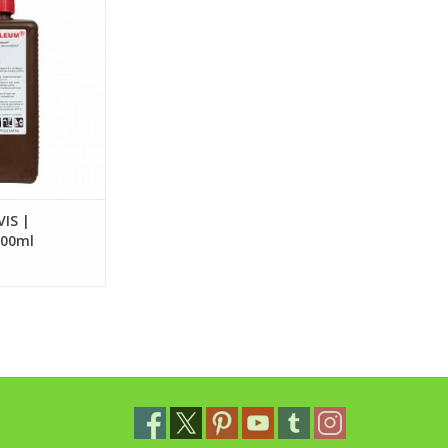
palen
N WINKELWAGEN
IS |
000ml