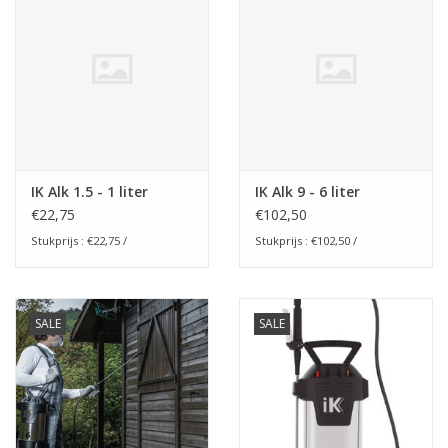
Boom bewatering
Nieuws
Treeportleden:
Blog
IK Alk 1.5 - 1 liter
IK Alk 9 - 6 liter
€22,75
€102,50
Merken
Stukprijs : €22,75 /
Stukprijs : €102,50 /
SALE
SALE