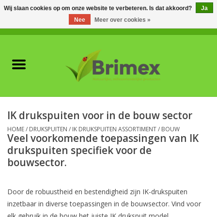
Wij slaan cookies op om onze website te verbeteren. Is dat akkoord?
Ja
Nee
Meer over cookies »
0 Artikelen - €0,00
Home
Voor professionals
Natuurlijke vijanden
IK drukspuiten voor in de bouw sector
Plagen & Ziekten
HOME
/
DRUKSPUITEN
/
IK DRUKSPUITEN ASSORTIMENT
/
BOUW
Veel voorkomende toepassingen van IK
drukspuiten specifiek voor de
Wildwering
bouwsector.
Meststoffen en
Door de robuustheid en bestendigheid zijn IK-drukspuiten
Bodemverbeteraars
inzetbaar in diverse toepassingen in de bouwsector. Vind voor
elk gebruik in de bouw het juiste IK drukspuit model.