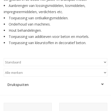
Monitoring
Aanbrengen van lossingsmiddelen, losmiddelen,
impregneermiddelen, verdichters etc.
Bestuiving
Toepassing van ontkalkingsmiddelen.
Onderhoud van machines.
Hout behandelingen.
Brimex kaarten
Toepassing van additieven voor beton en mortels.
Toepassing van kleurstoffen in decoratief beton.
Vallen
Drukspuiten
Onkruid & Reiniging
Drukspuiten
Zaden
Nestkasten