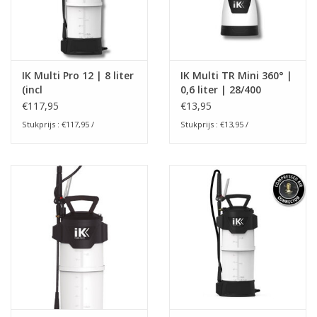
IK Multi Pro 12 | 8 liter
IK Multi TR Mini 360° |
(incl
0,6 liter | 28/400
kleurenindentificatie)
€117,95
€13,95
Stukprijs : €117,95 /
Stukprijs : €13,95 /