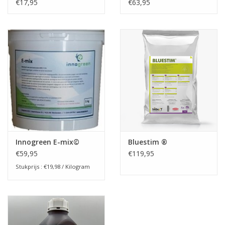
18 + 2Mg
(najaarsmest)
€17,95
€63,95
Boom bewatering
Nieuws
Treeportleden:
Blog
Merken
Innogreen E-mix©
Bluestim ®
€59,95
€119,95
Stukprijs : €19,98 / Kilogram