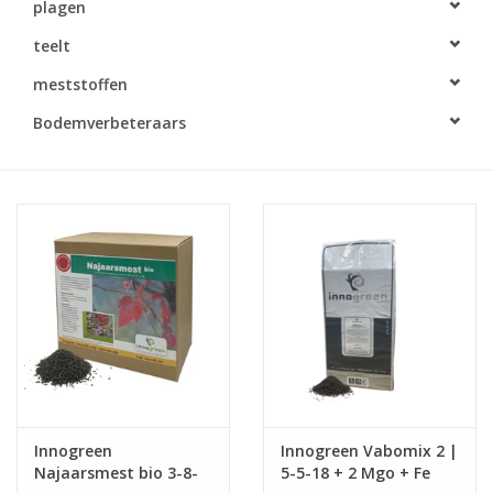
plagen
Monitoring
teelt
Bestuiving
meststoffen
Bodemverbeteraars
Brimex kaarten
Vallen
Drukspuiten
Onkruid & Reiniging
Zaden
Nestkasten
Innogreen
Innogreen Vabomix 2 |
Najaarsmest bio 3-8-
5-5-18 + 2 Mgo + Fe