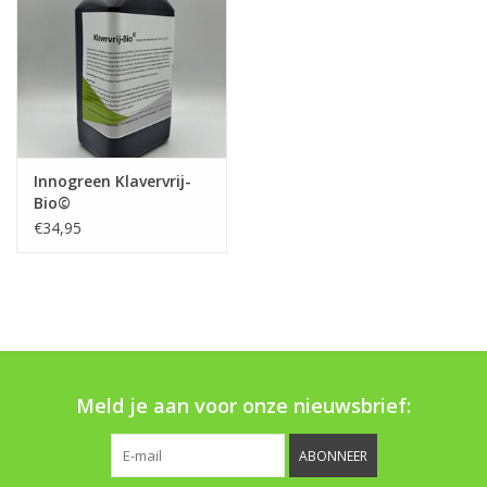
Innogreen Klavervrij-
Bio©
€34,95
Meld je aan voor onze nieuwsbrief:
ABONNEER