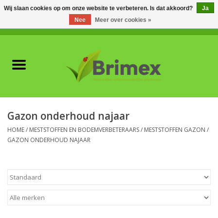
Wij slaan cookies op om onze website te verbeteren. Is dat akkoord?
Ja
Nee
Meer over cookies »
0 Artikelen - €0,00
Home
Voor professionals
Natuurlijke vijanden
Gazon onderhoud najaar
Plagen & Ziekten
HOME
/
MESTSTOFFEN EN BODEMVERBETERAARS
/
MESTSTOFFEN GAZON
/
GAZON ONDERHOUD NAJAAR
Wildwering
Meststoffen en
Bodemverbeteraars