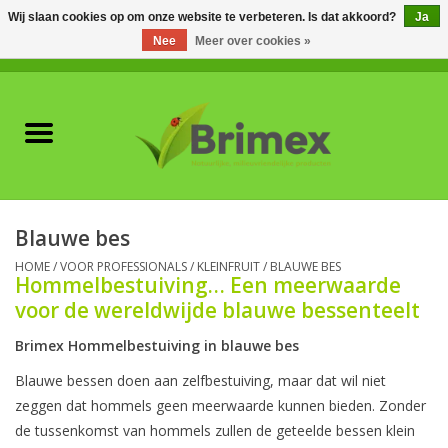
Wij slaan cookies op om onze website te verbeteren. Is dat akkoord?
Ja
Nee
Meer over cookies »
0 Artikelen - €0,00
Home
Voor professionals
Natuurlijke vijanden
Blauwe bes
Plagen & Ziekten
HOME
/
VOOR PROFESSIONALS
/
KLEINFRUIT
/
BLAUWE BES
Hommelbestuiving… Een meerwaarde
voor de wereldwijde blauwe bessenteelt
Wildwering
Brimex Hommelbestuiving in blauwe bes
Meststoffen en
Blauwe bessen doen aan zelfbestuiving, maar dat wil niet
Bodemverbeteraars
zeggen dat hommels geen meerwaarde kunnen bieden. Zonder
de tussenkomst van hommels zullen de geteelde bessen klein