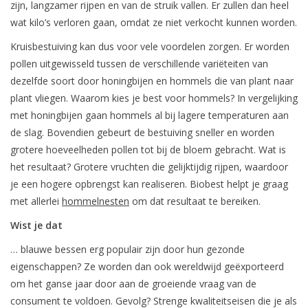
zijn, langzamer rijpen en van de struik vallen. Er zullen dan heel
Monitoring
wat kilo’s verloren gaan, omdat ze niet verkocht kunnen worden.
Bestuiving
Kruisbestuiving kan dus voor vele voordelen zorgen. Er worden
pollen uitgewisseld tussen de verschillende variëteiten van
dezelfde soort door honingbijen en hommels die van plant naar
Brimex kaarten
plant vliegen. Waarom kies je best voor hommels? In vergelijking
met honingbijen gaan hommels al bij lagere temperaturen aan
Vallen
de slag. Bovendien gebeurt de bestuiving sneller en worden
grotere hoeveelheden pollen tot bij de bloem gebracht. Wat is
Drukspuiten
het resultaat? Grotere vruchten die gelijktijdig rijpen, waardoor
je een hogere opbrengst kan realiseren. Biobest helpt je graag
Onkruid & Reiniging
met allerlei
hommelnesten
om dat resultaat te bereiken.
Wist je dat
Zaden
… blauwe bessen erg populair zijn door hun gezonde
eigenschappen? Ze worden dan ook wereldwijd geëxporteerd
Nestkasten
om het ganse jaar door aan de groeiende vraag van de
consument te voldoen. Gevolg? Strenge kwaliteitseisen die je als