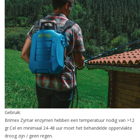
Gebruik:
Brimex Zymar enzymen hebben een temperatuur nodig van >12
gr.Cel en minimaal 24-48 uur moet het behandelde oppervlakte
droog zijn / geen regen.