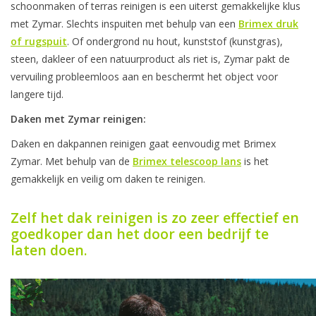
schoonmaken of terras reinigen is een uiterst gemakkelijke klus
Boom bewatering
met Zymar. Slechts inspuiten met behulp van een
Brimex druk
of rugspuit
. Of ondergrond nu hout, kunststof (kunstgras),
Nieuws
steen, dakleer of een natuurproduct als riet is, Zymar pakt de
vervuiling probleemloos aan en beschermt het object voor
Treeportleden:
langere tijd.
Daken met Zymar reinigen:
Blog
Daken en dakpannen reinigen gaat eenvoudig met Brimex
Zymar. Met behulp van de
Brimex telescoop lans
is het
Merken
gemakkelijk en veilig om daken te reinigen.
Zelf het dak reinigen is zo zeer effectief en
goedkoper dan het door een bedrijf te
laten doen.