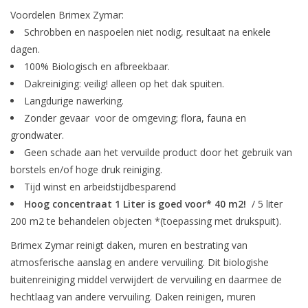
Monitoring
Voordelen Brimex Zymar:
Schrobben en naspoelen niet nodig, resultaat na enkele
Bestuiving
dagen.
100% Biologisch en afbreekbaar.
Dakreiniging: veilig! alleen op het dak spuiten.
Brimex kaarten
Langdurige nawerking.
Zonder gevaar voor de omgeving; flora, fauna en
Vallen
grondwater.
Geen schade aan het vervuilde product door het gebruik van
Drukspuiten
borstels en/of hoge druk reiniging.
Tijd winst en arbeidstijdbesparend
Onkruid & Reiniging
Hoog concentraat 1 Liter is goed voor* 40 m2!
/ 5 liter
200 m2 te behandelen objecten *(toepassing met drukspuit).
Zaden
Brimex Zymar reinigt daken, muren en bestrating van
atmosferische aanslag en andere vervuiling. Dit biologishe
Nestkasten
buitenreiniging middel verwijdert de vervuiling en daarmee de
hechtlaag van andere vervuiling. Daken reinigen, muren