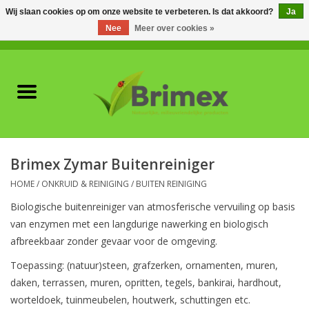
Wij slaan cookies op om onze website te verbeteren. Is dat akkoord?
Ja
Nee
Meer over cookies »
0 Artikelen - €0,00
Home
Voor professionals
Natuurlijke vijanden
Brimex Zymar Buitenreiniger
Plagen & Ziekten
HOME
/
ONKRUID & REINIGING
/
BUITEN REINIGING
Biologische buitenreiniger van atmosferische vervuiling op basis
Wildwering
van enzymen met een langdurige nawerking en biologisch
afbreekbaar zonder gevaar voor de omgeving.
Meststoffen en
Toepassing:
(natuur)steen, grafzerken, ornamenten, muren,
Bodemverbeteraars
daken, terrassen, muren, opritten, tegels, bankirai, hardhout,
worteldoek, tuinmeubelen, houtwerk, schuttingen etc.