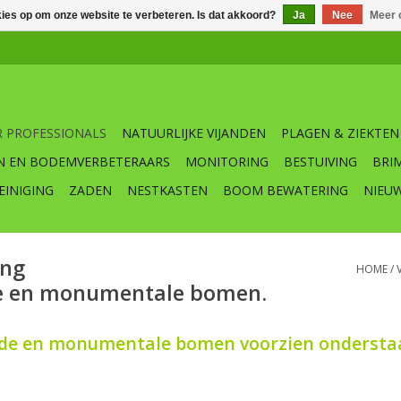
kies op om onze website te verbeteren. Is dat akkoord?
Ja
Nee
Meer 
 PROFESSIONALS
NATUURLIJKE VIJANDEN
PLAGEN & ZIEKTEN
N EN BODEMVERBETERAARS
MONITORING
BESTUIVING
BRI
EINIGING
ZADEN
NESTKASTEN
BOOM BEWATERING
NIEU
ing
HOME
/
le en monumentale bomen.
de en monumentale bomen voorzien onderstaa