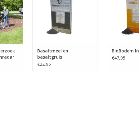
TOEVOEGEN AAN WINKELWAGEN
 Met ons
Het bevat diver
 exact zien
organisme
bevinden en
verschillende 
als sleuf of
bact
TOEVOEGEN AA
NKELWAGEN
derzoek
Basaltmeel en
BioBodem I
mradar
basaltgruis
€47,95
€22,95