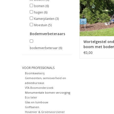
niet beschadigen.
bomen
(6)
onderzoek kunnen wij
hagen
(6)
waar de wortels zich 
in beeld brengen. Dit 
Kamerplanten
(3)
3D model
Moestuin
(5)
TOEVOEGEN AAN WI
Bodemverbeteraars
Wortelgestel on
boom met bode
bodemverbeteraar
(6)
€0,00
VOOR PROFESSIONALS
Boomkwekerij
Gemeenten, semioverheid en
adviesbureaus
VTA Boomonderzoek
Monumentale bomen verzorging
Eco teler
Glas en tuinbouw
Golfbanen
Hovenier & Groenvoorziener