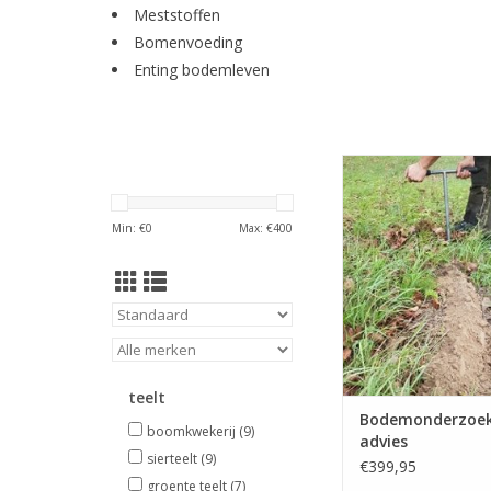
Meststoffen
Bomenvoeding
Enting bodemleven
Brimex bodemonderz
basis advie
TOEVOEGEN AAN WI
Min: €
0
Max: €
400
teelt
Bodemonderzoek
boomkwekerij
(9)
advies
sierteelt
(9)
€399,95
groente teelt
(7)