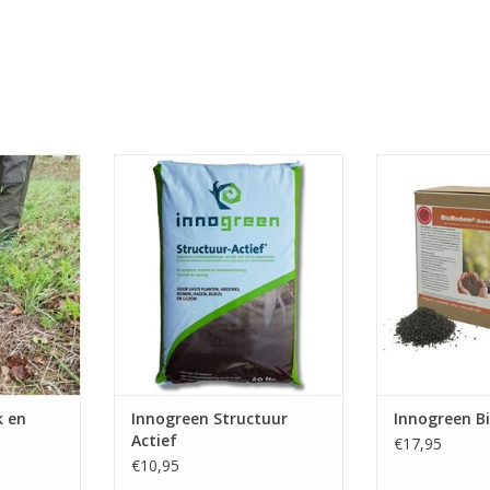
oek grond
Structuur Actief is ontwikkeld om
BioBodem 
s
een universele oplossing te
organische bo
bieden voor grondverbetering.
waarmee 
NKELWAGEN
De rijke samenstelling maakt dit
bodemleven wor
product tot een ideale aan- en
Het bevat diver
verplantgrond. Te gebruiken
organisme
voor de aanplant van vaste
verschillende 
planten, heesters en bomen.
bact
TOEVOEGEN AAN WINKELWAGEN
TOEVOEGEN AA
 en
Innogreen Structuur
Innogreen 
Actief
€17,95
€10,95