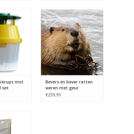
essierups mot
Bever en beverratten weren met
om rupsen te
Brimex Tupoleum geurpaal voor
komen
het beschermen en weren van
rocessierupsmot
bevers.
 incl. 2 capsules
TOEVOEGEN AAN WINKELWAGEN
N WINKELWAGEN
sierups mot
Bevers en bever ratten
 set
weren met geur
€259,95
is een 100%
demverbeteraar
een gezond
dt gerealiseerd.