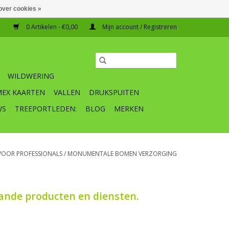
over cookies »
0 Artikelen - €0,00
Mijn account / Registreren
WILDWERING
MEX KAARTEN
VALLEN
DRUKSPUITEN
WS
TREEPORTLEDEN:
BLOG
MERKEN
VOOR PROFESSIONALS
/
MONUMENTALE BOMEN VERZORGING
nde producten en diensten.