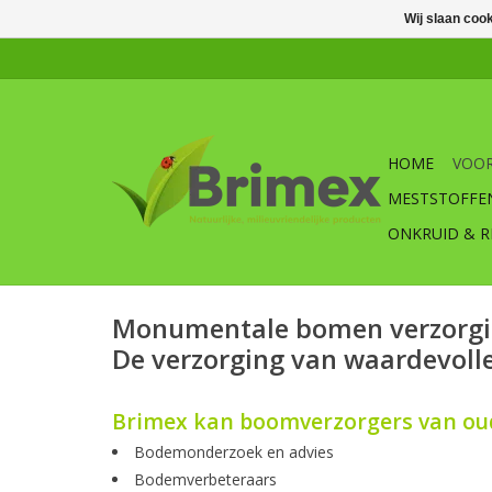
Wij slaan coo
HOME
VOOR
MESTSTOFFE
ONKRUID & R
Monumentale bomen verzorg
De verzorging van waardevol
Brimex kan boomverzorgers van ou
Bodemonderzoek en advies
Bodemverbeteraars