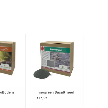
is een 100%
Basaltmeel is een vulkanisch
demverbeteraar
gesteente dat de structuur van
een gezond
kleigronden verbeterd.
dt gerealiseerd.
TOEVOEGEN AAN WINKELWAGEN
se nuttige micro-
n waaronder
mycorrhiza's en
eriën.
N WINKELWAGEN
BioBodem
Innogreen Basaltmeel
€15,95