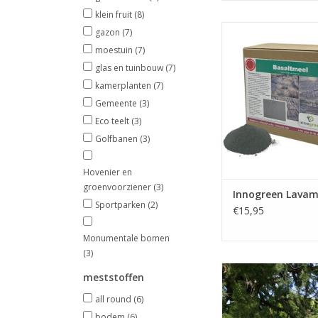
klein fruit
(8)
Lavameel is een vu
gazon
(7)
gesteente dat
moestuin
(7)
bodemstructuur ve
glas en tuinbouw
(7)
TOEVOEGEN AAN WI
kamerplanten
(7)
Gemeente
(3)
Eco teelt
(3)
Golfbanen
(3)
Hovenier en
groenvoorziener
(3)
Innogreen Lavam
Sportparken
(2)
€15,95
Monumentale bomen
(3)
Onderzoek van het wo
meststoffen
van een (monumenta
Bij werkzaamheden 
all round
(6)
een boom wil je het w
bodem
(6)