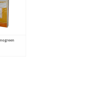
se nuttige micro-
n waaronder
mycorrhiza's en
eriën.
N WINKELWAGEN
nnogreen