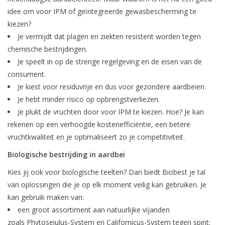
Monitoring
idee om voor IPM of geïntegreerde gewasbescherming te
kiezen?
Bestuiving
Je vermijdt dat plagen en ziekten resistent worden tegen
chemische bestrijdingen.
Je speelt in op de strenge regelgeving en de eisen van de
Brimex kaarten
consument.
Je kiest voor residuvrije en dus voor gezondere aardbeien.
Vallen
Je hebt minder risico op opbrengstverliezen.
Je plukt de vruchten door voor IPM te kiezen. Hoe? Je kan
Drukspuiten
rekenen op een verhoogde kostenefficiëntie, een betere
vruchtkwaliteit en je optimaliseert zo je competitiviteit.
Onkruid & Reiniging
Biologische bestrijding in aardbei
Kies jij ook voor biologische teelten? Dan biedt Biobest je tal
Zaden
van oplossingen die je op elk moment veilig kan gebruiken. Je
kan gebruik maken van:
Nestkasten
een groot assortiment aan natuurlijke vijanden
zoals
Phytoseiulus-System
en
Californicus-System
tegen
spint
;