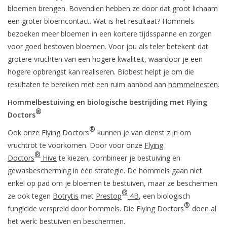
bloemen brengen. Bovendien hebben ze door dat groot lichaam
een groter bloemcontact. Wat is het resultaat? Hommels
bezoeken meer bloemen in een kortere tijdsspanne en zorgen
voor goed bestoven bloemen. Voor jou als teler betekent dat
grotere vruchten van een hogere kwaliteit, waardoor je een
hogere opbrengst kan realiseren. Biobest helpt je om die
resultaten te bereiken met een ruim aanbod aan
hommelnesten
.
Hommelbestuiving en biologische bestrijding met Flying
®
Doctors
®
Ook onze Flying Doctors
kunnen je van dienst zijn om
vruchtrot te voorkomen. Door voor onze
Flying
®
Doctors
Hive
te kiezen, combineer je bestuiving en
gewasbescherming in één strategie. De hommels gaan niet
enkel op pad om je bloemen te bestuiven, maar ze beschermen
®
ze ook tegen
Botrytis
met
Prestop
4B
, een biologisch
®
fungicide verspreid door hommels. Die Flying Doctors
doen al
het werk: bestuiven en beschermen.