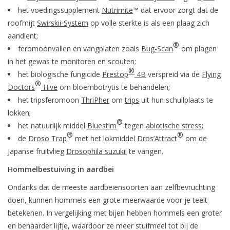
Boom bewatering
het voedingssupplement
Nutrimite
™ dat ervoor zorgt dat de
roofmijt
Swirskii-System
op volle sterkte is als een plaag zich
Nieuws
aandient;
®
feromoonvallen en vangplaten zoals
Bug-Scan
om plagen
in het gewas te monitoren en scouten;
Treeportleden:
®
het biologische fungicide
Prestop
4B
verspreid via de
Flying
®
Doctors
Hive
om bloembotrytis te behandelen;
Blog
het tripsferomoon
ThriPher
om
trips
uit hun schuilplaats te
lokken;
Merken
®
het natuurlijk middel
Bluestim
tegen
abiotische stress
;
®
®
de
Droso Trap
met het lokmiddel
Dros’Attract
om de
Japanse fruitvlieg
Drosophila suzukii
te vangen.
Hommelbestuiving in aardbei
Ondanks dat de meeste aardbeiensoorten aan zelfbevruchting
doen, kunnen hommels een grote meerwaarde voor je teelt
betekenen. In vergelijking met bijen hebben hommels een groter
en behaarder lijfje, waardoor ze meer stuifmeel tot bij de