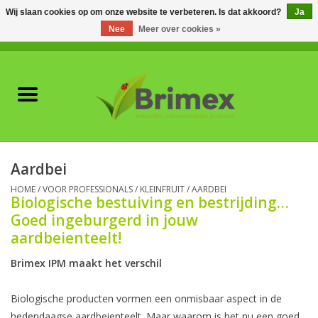
Wij slaan cookies op om onze website te verbeteren. Is dat akkoord?
Ja
Nee
Meer over cookies »
0 Artikelen - €0,00
Home
Voor professionals
Natuurlijke vijanden
Aardbei
Plagen & Ziekten
HOME
/
VOOR PROFESSIONALS
/
KLEINFRUIT
/
AARDBEI
Biologische bestuiving en bestrijding…
Goed ingeburgerd in jouw
Wildwering
aardbeienteelt!
Brimex IPM maakt het verschil
Meststoffen en
Bodemverbeteraars
Biologische producten vormen een onmisbaar aspect in de
hedendaagse aardbeienteelt. Maar waarom is het nu een goed