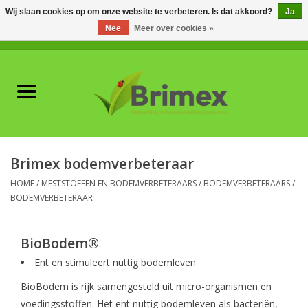
Wij slaan cookies op om onze website te verbeteren. Is dat akkoord?
Ja
Nee
Meer over cookies »
0 Artikelen - €0,00
Home
Voor professionals
Natuurlijke vijanden
Brimex bodemverbeteraar
Plagen & Ziekten
HOME
/
MESTSTOFFEN EN BODEMVERBETERAARS
/
BODEMVERBETERAARS
/
BODEMVERBETERAAR
Wildwering
BioBodem®
Meststoffen en
Ent en stimuleert nuttig bodemleven
Bodemverbeteraars
BioBodem is rijk samengesteld uit micro-organismen en
voedingsstoffen. Het ent nuttig bodemleven als bacteriën,