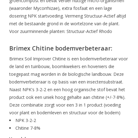
groencompost en bevat verder nuttige micro-organismen
Boom bewatering
(waaronder Mycorrhizae), extra fosfaat en een lage
dosering NPK startvoeding. Vermeng Structuur-Actief altijd
Nieuws
met de bestaande grond in de wortelzone van de plant.
Voor zuurminnende planten: Structuur-Actief Rhodo
Treeportleden:
Brimex Chitine bodemverbeteraar:
Blog
Brimex Soil Improver Chitine is een bodemverbeteraar voor
de land en tuinbouw, boomkwekers en hoveniers die
Merken
toegepast mag worden in de biologische landbouw. Deze
bodemverbeteraar is op basis van een insectensubstraat.
Naast NPK's 3-2-2 en een hoog organische stof bevat het
product ook een uniek hoog gehalte aan chitine (+/-7-8%).
Deze combinatie zorgt voor een 3 in 1 product (voeding
voor plant en bodemleven en structuur voor de bodem)
NPK 3-2-2
Chitine 7-8%