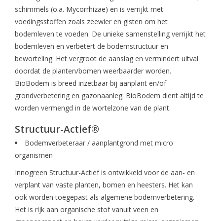
Monitoring
schimmels (o.a. Mycorrhizae) en is verrijkt met
voedingsstoffen zoals zeewier en gisten om het
Bestuiving
bodemleven te voeden. De unieke samenstelling verrijkt het
bodemleven en verbetert de bodemstructuur en
beworteling. Het vergroot de aanslag en vermindert uitval
Brimex kaarten
doordat de planten/bomen weerbaarder worden.
BioBodem is breed inzetbaar bij aanplant en/of
Vallen
grondverbetering en gazonaanleg. BioBodem dient altijd te
worden vermengd in de wortelzone van de plant.
Drukspuiten
Structuur-Actief®
Bodemverbeteraar / aanplantgrond met micro
Onkruid & Reiniging
organismen
Zaden
Innogreen Structuur-Actief is ontwikkeld voor de aan- en
verplant van vaste planten, bomen en heesters. Het kan
ook worden toegepast als algemene bodemverbetering.
Nestkasten
Het is rijk aan organische stof vanuit veen en