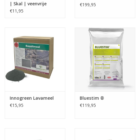
| Skal | veenvrije
€199,95
potgrond
€11,95
Innogreen Lavameel
Bluestim ®
€15,95
€119,95