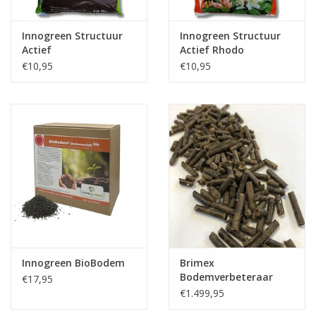
Innogreen Structuur
Innogreen Structuur
Actief
Actief Rhodo
€10,95
€10,95
Innogreen BioBodem
Brimex
Bodemverbeteraar
€17,95
met chitine
€1.499,95