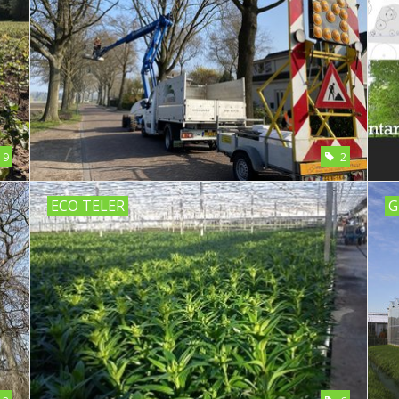
9
2
ECO TELER
G