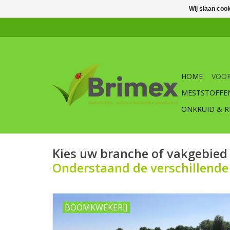
Wij slaan coo
HOME
VOOR
MESTSTOFFE
ONKRUID & R
Kies uw branche of vakgebied
Onderstaand de verschillende 
BOOMKWEKERIJ