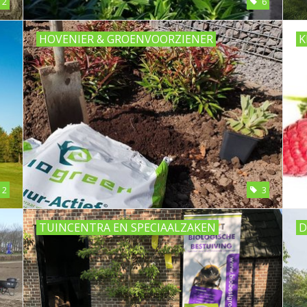
12
6
HOVENIER & GROENVOORZIENER
K
2
3
TUINCENTRA EN SPECIAALZAKEN
D