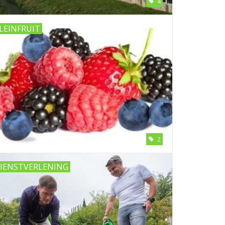
4
LEINFRUIT
2
IENSTVERLENING