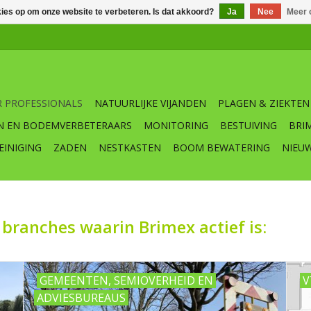
kies op om onze website te verbeteren. Is dat akkoord?
Ja
Nee
Meer 
 PROFESSIONALS
NATUURLIJKE VIJANDEN
PLAGEN & ZIEKTEN
N EN BODEMVERBETERAARS
MONITORING
BESTUIVING
BRI
EINIGING
ZADEN
NESTKASTEN
BOOM BEWATERING
NIEU
branches waarin Brimex actief is:
GEMEENTEN, SEMIOVERHEID EN
V
ADVIESBUREAUS