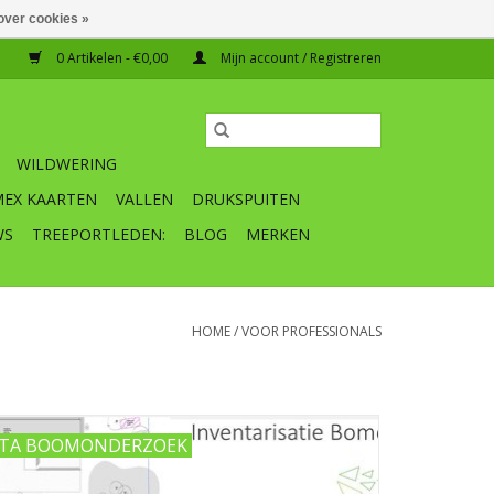
over cookies »
0 Artikelen - €0,00
Mijn account / Registreren
WILDWERING
MEX KAARTEN
VALLEN
DRUKSPUITEN
WS
TREEPORTLEDEN:
BLOG
MERKEN
HOME
/
VOOR PROFESSIONALS
TA BOOMONDERZOEK