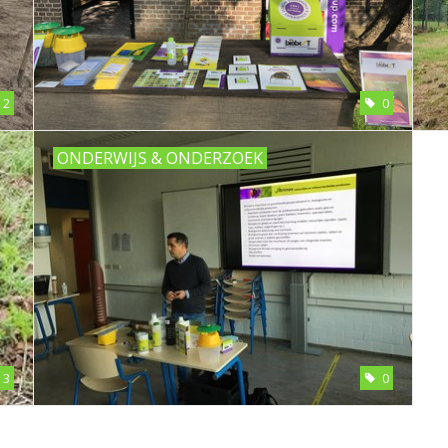
2
0
ONDERWIJS & ONDERZOEK
3
0