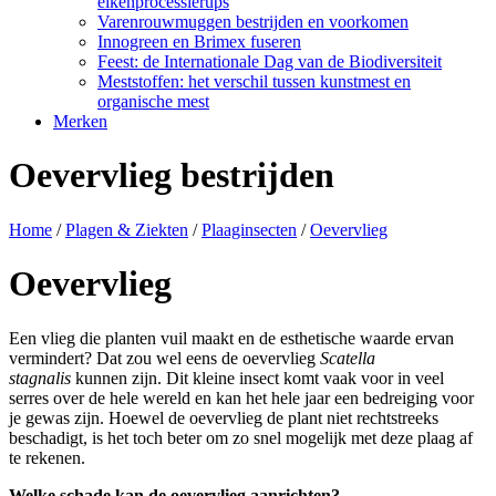
eikenprocessierups
Varenrouwmuggen bestrijden en voorkomen
Innogreen en Brimex fuseren
Feest: de Internationale Dag van de Biodiversiteit
Meststoffen: het verschil tussen kunstmest en
organische mest
Merken
Oevervlieg bestrijden
Home
/
Plagen & Ziekten
/
Plaaginsecten
/
Oevervlieg
Oevervlieg
Een vlieg die planten vuil maakt en de esthetische waarde ervan
vermindert? Dat zou wel eens de oevervlieg
Scatella
stagnalis
kunnen zijn. Dit kleine insect komt vaak voor in veel
serres over de hele wereld en kan het hele jaar een bedreiging voor
je gewas zijn. Hoewel de oevervlieg de plant niet rechtstreeks
beschadigt, is het toch beter om zo snel mogelijk met deze plaag af
te rekenen.
Welke schade kan de oevervlieg aanrichten?