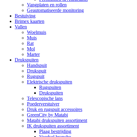
Vangplaten en rollen
Geautomatiseerde monitoring
Bestuiving
Brimex kaarten
Vallen
Woelmuis
Muis
Rat
Mol
Marter
Drukspuiten
Handspuit
Drukspuit
Rugspuit
Elektrische drukspuiten
Rugspuiten
Drukspuiten
Telescopische lans
Poederverstuiver
Druk en rugspuit accessoires
GreenCity by Matabi
Matabi drukspuiten assortiment
IK drukspuiten assortiment
Plaag bestrijding
Voedsel branche