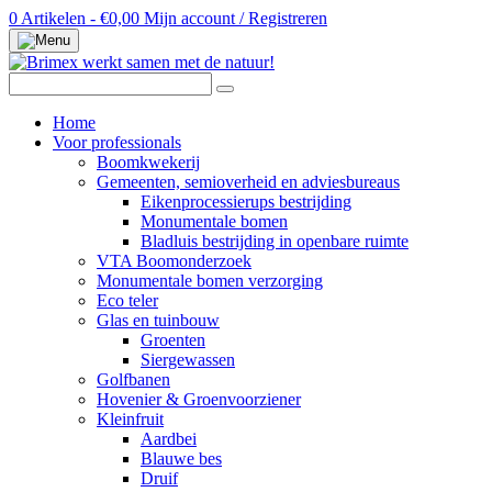
0 Artikelen - €0,00
Mijn account / Registreren
Home
Voor professionals
Boomkwekerij
Gemeenten, semioverheid en adviesbureaus
Eikenprocessierups bestrijding
Monumentale bomen
Bladluis bestrijding in openbare ruimte
VTA Boomonderzoek
Monumentale bomen verzorging
Eco teler
Glas en tuinbouw
Groenten
Siergewassen
Golfbanen
Hovenier & Groenvoorziener
Kleinfruit
Aardbei
Blauwe bes
Druif