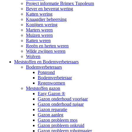
Project informatie Brimex Tupoleum
Bever en beverrat wering
Katten wering
Knaagdier beheersing
Konijnen wering
Marters weren
Muizen weren
Ratten weren
Reeën en herten weren
Wilde zwijnen weren
Wolven
Meststoffen en Bodemverbeteraars
Bodemverbeteraars
Potgrond
Bodemverbeteraar
Regenwormen
Meststoffen gazon
Easy Gazon ®
Gazon onderhoud voorjaar
Gazon onderhoud najaar
Gazon reparatie
Gazon aanleg
Gazon probleem mos
Gazon probleem onkruid
Gazon probleem robotmaaier