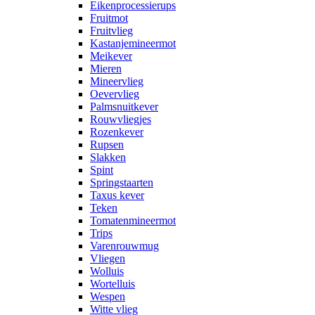
Eikenprocessierups
Fruitmot
Fruitvlieg
Kastanjemineermot
Meikever
Mieren
Mineervlieg
Oevervlieg
Palmsnuitkever
Rouwvliegjes
Rozenkever
Rupsen
Slakken
Spint
Springstaarten
Taxus kever
Teken
Tomatenmineermot
Trips
Varenrouwmug
Vliegen
Wolluis
Wortelluis
Wespen
Witte vlieg