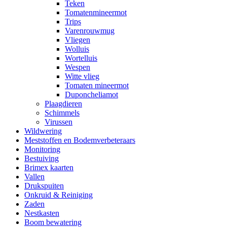
Teken
Tomatenmineermot
Trips
Varenrouwmug
Vliegen
Wolluis
Wortelluis
Wespen
Witte vlieg
Tomaten mineermot
Duponcheliamot
Plaagdieren
Schimmels
Virussen
Wildwering
Meststoffen en Bodemverbeteraars
Monitoring
Bestuiving
Brimex kaarten
Vallen
Drukspuiten
Onkruid & Reiniging
Zaden
Nestkasten
Boom bewatering