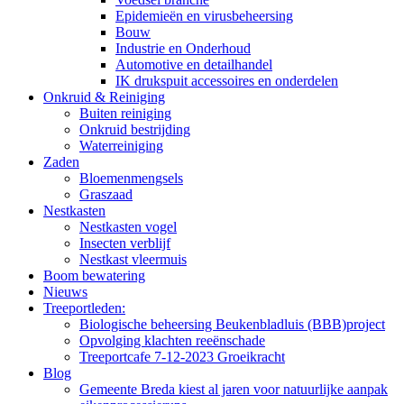
Epidemieën en virusbeheersing
Bouw
Industrie en Onderhoud
Automotive en detailhandel
IK drukspuit accessoires en onderdelen
Onkruid & Reiniging
Buiten reiniging
Onkruid bestrijding
Waterreiniging
Zaden
Bloemenmengsels
Graszaad
Nestkasten
Nestkasten vogel
Insecten verblijf
Nestkast vleermuis
Boom bewatering
Nieuws
Treeportleden:
Biologische beheersing Beukenbladluis (BBB)project
Opvolging klachten reeënschade
Treeportcafe 7-12-2023 Groeikracht
Blog
Gemeente Breda kiest al jaren voor natuurlijke aanpak