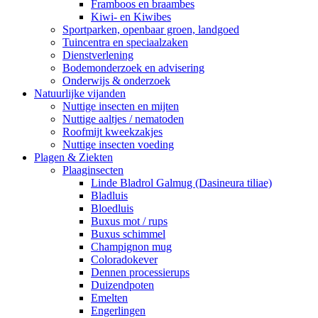
Framboos en braambes
Kiwi- en Kiwibes
Sportparken, openbaar groen, landgoed
Tuincentra en speciaalzaken
Dienstverlening
Bodemonderzoek en advisering
Onderwijs & onderzoek
Natuurlijke vijanden
Nuttige insecten en mijten
Nuttige aaltjes / nematoden
Roofmijt kweekzakjes
Nuttige insecten voeding
Plagen & Ziekten
Plaaginsecten
Linde Bladrol Galmug (Dasineura tiliae)
Bladluis
Bloedluis
Buxus mot / rups
Buxus schimmel
Champignon mug
Coloradokever
Dennen processierups
Duizendpoten
Emelten
Engerlingen