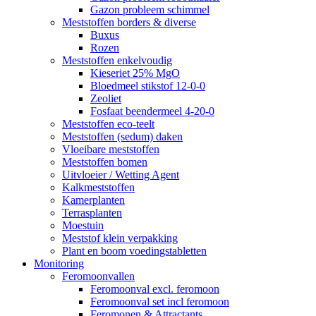
Gazon probleem schimmel
Meststoffen borders & diverse
Buxus
Rozen
Meststoffen enkelvoudig
Kieseriet 25% MgO
Bloedmeel stikstof 12-0-0
Zeoliet
Fosfaat beendermeel 4-20-0
Meststoffen eco-teelt
Meststoffen (sedum) daken
Vloeibare meststoffen
Meststoffen bomen
Uitvloeier / Wetting Agent
Kalkmeststoffen
Kamerplanten
Terrasplanten
Moestuin
Meststof klein verpakking
Plant en boom voedingstabletten
Monitoring
Feromoonvallen
Feromoonval excl. feromoon
Feromoonval set incl feromoon
Feromonen & Attractants