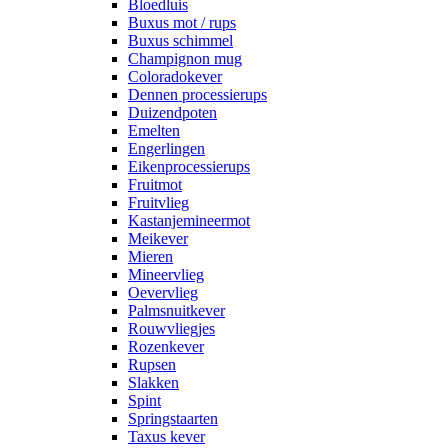
Bloedluis
Buxus mot / rups
Buxus schimmel
Champignon mug
Coloradokever
Dennen processierups
Duizendpoten
Emelten
Engerlingen
Eikenprocessierups
Fruitmot
Fruitvlieg
Kastanjemineermot
Meikever
Mieren
Mineervlieg
Oevervlieg
Palmsnuitkever
Rouwvliegjes
Rozenkever
Rupsen
Slakken
Spint
Springstaarten
Taxus kever