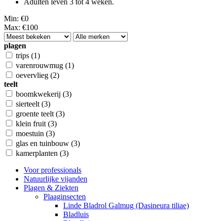
Adulten leven 3 tot 4 weken.
Min: €
0
Max: €
100
plagen
trips
(1)
varenrouwmug
(1)
oevervlieg
(2)
teelt
boomkwekerij
(3)
sierteelt
(3)
groente teelt
(3)
klein fruit
(3)
moestuin
(3)
glas en tuinbouw
(3)
kamerplanten
(3)
Voor professionals
Natuurlijke vijanden
Plagen & Ziekten
Plaaginsecten
Linde Bladrol Galmug (Dasineura tiliae)
Bladluis