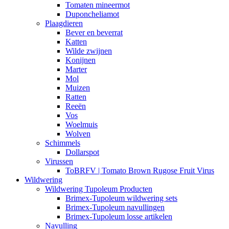
Tomaten mineermot
Duponcheliamot
Plaagdieren
Bever en beverrat
Katten
Wilde zwijnen
Konijnen
Marter
Mol
Muizen
Ratten
Reeën
Vos
Woelmuis
Wolven
Schimmels
Dollarspot
Virussen
ToBRFV | Tomato Brown Rugose Fruit Virus
Wildwering
Wildwering Tupoleum Producten
Brimex-Tupoleum wildwering sets
Brimex-Tupoleum navullingen
Brimex-Tupoleum losse artikelen
Navulling