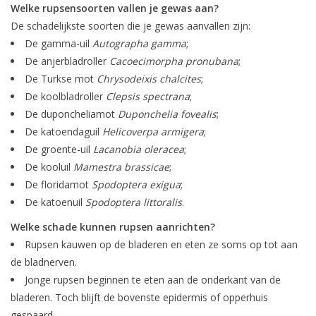
Monitoring
Welke rupsensoorten vallen je gewas aan?
De schadelijkste soorten die je gewas aanvallen zijn:
De gamma-uil
Autographa gamma
;
Bestuiving
De anjerbladroller
Cacoecimorpha pronubana
;
De Turkse mot
Chrysodeixis chalcites
;
Brimex kaarten
De koolbladroller
Clepsis spectrana
;
De duponcheliamot
Duponchelia fovealis
;
Vallen
De katoendaguil
Helicoverpa armigera
;
De groente-uil
Lacanobia oleracea
;
Drukspuiten
De kooluil
Mamestra brassicae
;
De floridamot
Spodoptera exigua
;
De katoenuil
Spodoptera littoralis
.
Onkruid & Reiniging
Welke schade kunnen rupsen aanrichten?
Rupsen kauwen op de bladeren en eten ze soms op tot aan
Zaden
de bladnerven.
Jonge rupsen beginnen te eten aan de onderkant van de
Nestkasten
bladeren. Toch blijft de bovenste epidermis of opperhuis
gespaard.