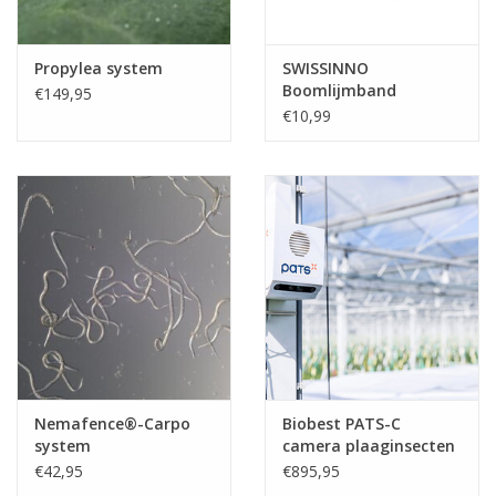
Propylea system
SWISSINNO
Boomlijmband
€149,95
€10,99
Nemafence®-Carpo
Biobest PATS-C
system
camera plaaginsecten
monitoring
€42,95
€895,95