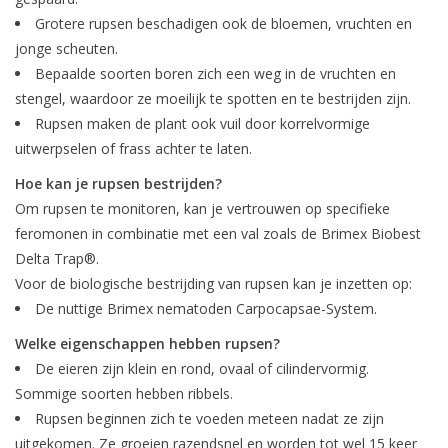
Boom bewatering
Grotere rupsen beschadigen ook de bloemen, vruchten en
jonge scheuten.
Nieuws
Bepaalde soorten boren zich een weg in de vruchten en
stengel, waardoor ze moeilijk te spotten en te bestrijden zijn.
Treeportleden:
Rupsen maken de plant ook vuil door korrelvormige
uitwerpselen of frass achter te laten.
Blog
Hoe kan je rupsen bestrijden?
Om rupsen te monitoren, kan je vertrouwen op specifieke
feromonen in combinatie met een val zoals de Brimex Biobest
Merken
Delta Trap®.
Voor de biologische bestrijding van rupsen kan je inzetten op:
De nuttige Brimex nematoden Carpocapsae-System.
Welke eigenschappen hebben rupsen?
De eieren zijn klein en rond, ovaal of cilindervormig.
Sommige soorten hebben ribbels.
Rupsen beginnen zich te voeden meteen nadat ze zijn
uitgekomen. Ze groeien razendsnel en worden tot wel 15 keer