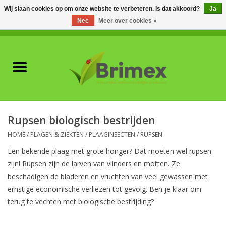
Wij slaan cookies op om onze website te verbeteren. Is dat akkoord?
Ja
Nee
Meer over cookies »
0 Artikelen - €0,00
Home
Voor professionals
Natuurlijke vijanden
Rupsen biologisch bestrijden
Plagen & Ziekten
HOME
/
PLAGEN & ZIEKTEN
/
PLAAGINSECTEN
/
RUPSEN
Een bekende plaag met grote honger? Dat moeten wel rupsen
Wildwering
zijn! Rupsen zijn de larven van vlinders en motten. Ze
beschadigen de bladeren en vruchten van veel gewassen met
ernstige economische verliezen tot gevolg. Ben je klaar om
Meststoffen en
terug te vechten met biologische bestrijding?
Bodemverbeteraars