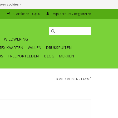
over cookies »
0 Artikelen - €0,00
Mijn account / Registreren
WILDWERING
MEX KAARTEN
VALLEN
DRUKSPUITEN
WS
TREEPORTLEDEN:
BLOG
MERKEN
HOME
/
MERKEN
/
LACMÉ