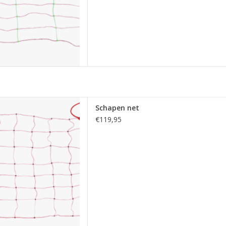
ine mazen horizontale lijn
Schapen net
d H 90 cm X L 50 meter
€119,95
 AAN WINKELWAGEN