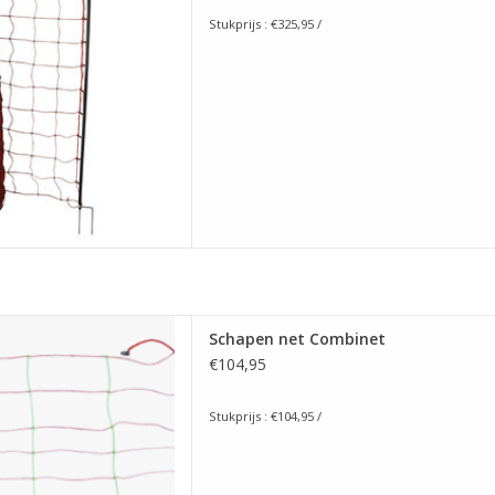
Stukprijs : €325,95 /
te mazen horizontale lijn
Schapen net Combinet
d H 90 cm X L 50 meter
€104,95
 AAN WINKELWAGEN
Stukprijs : €104,95 /