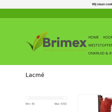
Wij slaan coo
HOME
VOOR
MESTSTOFFE
ONKRUID & R
Lacmé
Brimex Wolvennet Pro
wolf H17
Min: €
0
Max: €
350
TOEVOEGEN