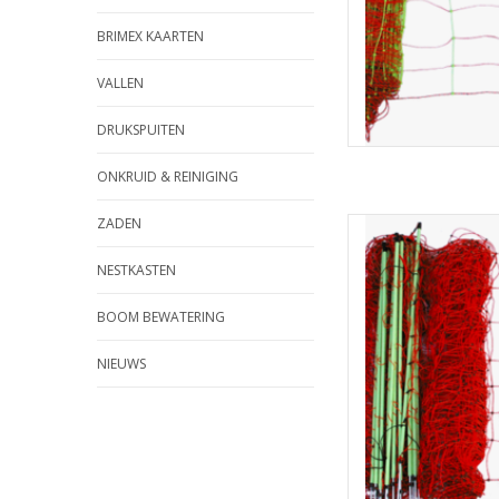
BRIMEX KAARTEN
VALLEN
DRUKSPUITEN
ONKRUID & REINIGING
ZADEN
Schapennet met kle
geëlektrificeer
NESTKASTEN
TOEVOEGEN
BOOM BEWATERING
NIEUWS