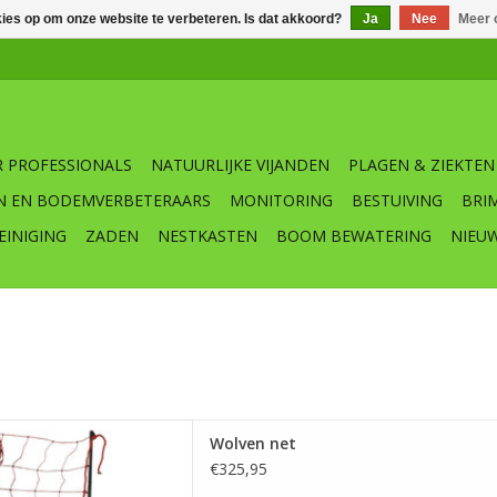
kies op om onze website te verbeteren. Is dat akkoord?
Ja
Nee
Meer 
 PROFESSIONALS
NATUURLIJKE VIJANDEN
PLAGEN & ZIEKTEN
N EN BODEMVERBETERAARS
MONITORING
BESTUIVING
BRI
EINIGING
ZADEN
NESTKASTEN
BOOM BEWATERING
NIEU
 beschermt het vee tegen de
Wolven net
0cm X L50 meter
€325,95
 AAN WINKELWAGEN