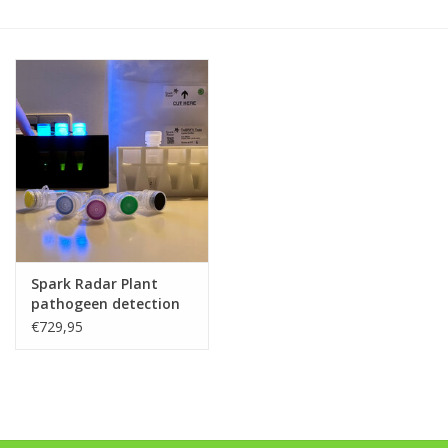
Monitoring
Bestuiving
Brimex kaarten
Vallen
Drukspuiten
Spark Radar Plant
Onkruid & Reiniging
pathogeen detection
systeem
€729,95
Zaden
Nestkasten