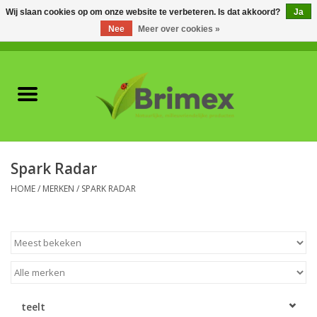
Wij slaan cookies op om onze website te verbeteren. Is dat akkoord?
Ja
Nee
Meer over cookies »
0 Artikelen - €0,00
Home
Voor professionals
Natuurlijke vijanden
Spark Radar
Plagen & Ziekten
HOME
/
MERKEN
/
SPARK RADAR
Wildwering
Meststoffen en
Bodemverbeteraars
teelt