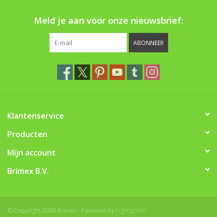
Boom bewatering
Meld je aan voor onze nieuwsbrief:
Nieuws
ABONNEER
Treeportleden:
Blog
Merken
Klantenservice
Producten
Mijn account
Brimex B.V.
© Copyright 2026 Brimex - Powered by
Lightspeed