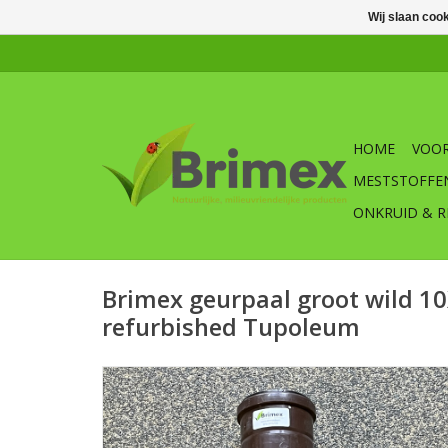
Wij slaan coo
HOME
VOOR
MESTSTOFFE
ONKRUID & R
Brimex geurpaal groot wild 
refurbished Tupoleum