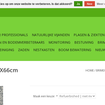
kies op om onze website te verbeteren. Is dat akkoord?
Ja
Nee
Meer 
 PROFESSIONALS
NATUURLIJKE VIJANDEN
PLAGEN & ZIEKTEN
N EN BODEMVERBETERAARS
MONITORING
BESTUIVING
BRI
EINIGING
ZADEN
NESTKASTEN
BOOM BEWATERING
NIEU
10X66cm
HOME
/
BRIME
Maak een keuze:
*