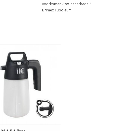
voorkomen
/
zwijnenschade
/
Brimex Tupoleum
IK Multi 1.5 1 liter
EVOEGEN AAN WINKELWAGEN
ti 1.5 1 liter