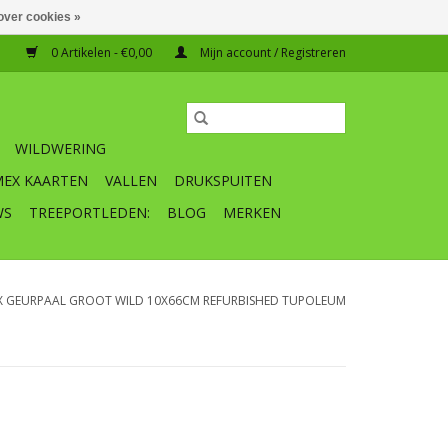
over cookies »
0 Artikelen - €0,00
Mijn account / Registreren
WILDWERING
MEX KAARTEN
VALLEN
DRUKSPUITEN
WS
TREEPORTLEDEN:
BLOG
MERKEN
X GEURPAAL GROOT WILD 10X66CM REFURBISHED TUPOLEUM