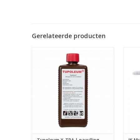
Gerelateerde producten
Vulling voor alle Tupoleum geurpalen
TOEVOEGEN AAN WINKELWAGEN
TO
Tupoleum X-TRA | navulling
IK Mul