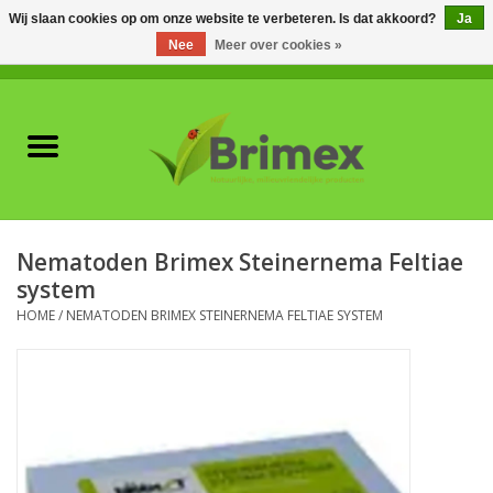
Wij slaan cookies op om onze website te verbeteren. Is dat akkoord?
Ja
Nee
Meer over cookies »
0 Artikelen - €0,00
Home
Voor professionals
Natuurlijke vijanden
Nematoden Brimex Steinernema Feltiae
system
Plagen & Ziekten
HOME
/
NEMATODEN BRIMEX STEINERNEMA FELTIAE SYSTEM
Wildwering
Meststoffen en
Bodemverbeteraars