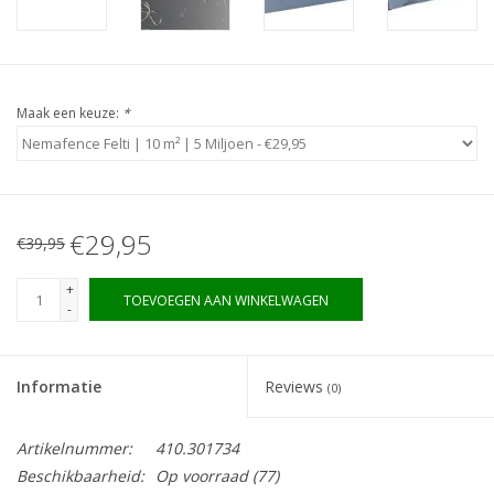
Boom bewatering
Nieuws
Maak een keuze:
*
Treeportleden:
Blog
€29,95
€39,95
Merken
+
TOEVOEGEN AAN WINKELWAGEN
-
Informatie
Reviews
(0)
Artikelnummer:
410.301734
Beschikbaarheid:
Op voorraad
(77)