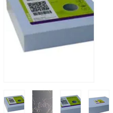
Monitoring
Bestuiving
Brimex kaarten
Vallen
Drukspuiten
Onkruid & Reiniging
Zaden
Nestkasten