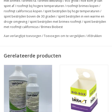
met brimex
/
brimex fa
/
brimex webshop
/
eco grow
/
hoe kom je van
spint af
/
roofmijt bij hogere temperaturen
/
roofmijt brimex kopen
/
roofmijt californicus kopen
/
spint bestrijden bij hoge temperaturen
/
spint bestrijden boven de 30 graden
/
spint bestrijden in een warme en
droge omgeving
/
spint bestrijden met brimex roofmijt
/
spint bestrijden
met roofmijt californicus
/
Brimex Biobest
Aan verlanglijst toevoegen
/
Toevoegen om te vergelijken
/
Afdrukken
Gerelateerde producten