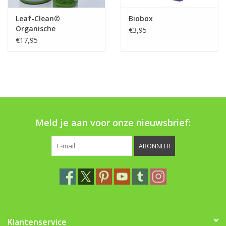
Leaf-Clean©
Biobox
Organische
€3,95
bladmeststof NPK 2-1-
€17,95
1 + sporen elementen
Meld je aan voor onze nieuwsbrief:
ABONNEER
Klantenservice