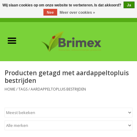
Wij slaan cookies op om onze website te verbeteren. Is dat akkoord?
Ja
Nee
Meer over cookies »
0 Artikelen - €0,00
Home
Voor professionals
Natuurlijke vijanden
Producten getagd met aardappeltopluis
bestrijden
Plagen & Ziekten
HOME
/
TAGS
/
AARDAPPELTOPLUIS BESTRIJDEN
Wildwering
Meststoffen en
Bodemverbeteraars