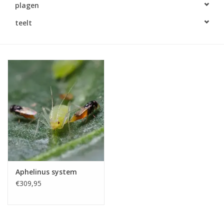
plagen
Monitoring
teelt
Bestuiving
Brimex kaarten
Vallen
Drukspuiten
Onkruid & Reiniging
Aphelinus system
Zaden
€309,95
Nestkasten