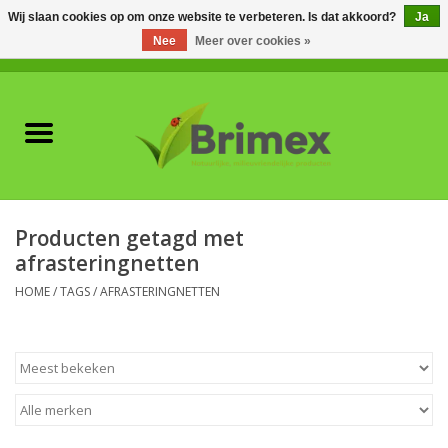
Wij slaan cookies op om onze website te verbeteren. Is dat akkoord?
Ja
Nee
Meer over cookies »
0 Artikelen - €0,00
Home
Voor professionals
Natuurlijke vijanden
Producten getagd met
afrasteringnetten
Plagen & Ziekten
HOME
/
TAGS
/
AFRASTERINGNETTEN
Wildwering
Meststoffen en
Bodemverbeteraars