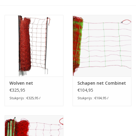
Monitoring
Bestuiving
Brimex kaarten
Vallen
Drukspuiten
Wolven net
Schapen net Combinet
Onkruid & Reiniging
€325,95
€104,95
Stukprijs : €325,95 /
Stukprijs : €104,95 /
Zaden
Nestkasten