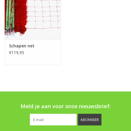
Boom bewatering
Nieuws
Treeportleden:
Schapen net
Blog
€119,95
Merken
Meld je aan voor onze nieuwsbrief:
ABONNEER