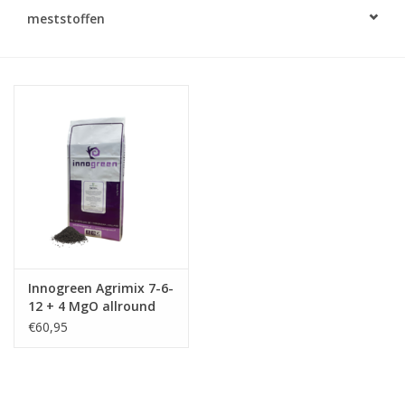
Monitoring
meststoffen
Bestuiving
Brimex kaarten
Vallen
Drukspuiten
Onkruid & Reiniging
Innogreen Agrimix 7-6-
12 + 4 MgO allround
Zaden
meststof
€60,95
Nestkasten