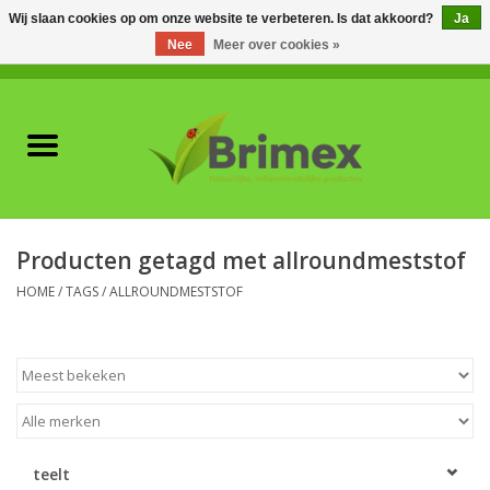
Wij slaan cookies op om onze website te verbeteren. Is dat akkoord?
Ja
Nee
Meer over cookies »
0 Artikelen - €0,00
Home
Voor professionals
Natuurlijke vijanden
Producten getagd met allroundmeststof
Plagen & Ziekten
HOME
/
TAGS
/
ALLROUNDMESTSTOF
Wildwering
Meststoffen en
Bodemverbeteraars
teelt