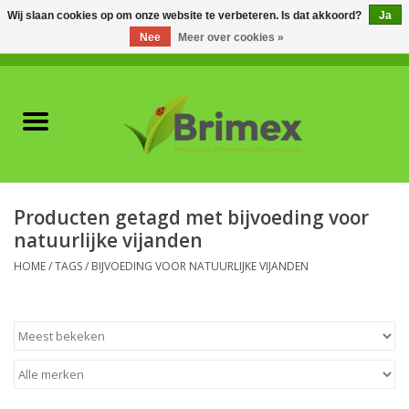
Wij slaan cookies op om onze website te verbeteren. Is dat akkoord?
Ja
Nee
Meer over cookies »
0 Artikelen - €0,00
Home
Voor professionals
Natuurlijke vijanden
Producten getagd met bijvoeding voor
natuurlijke vijanden
Plagen & Ziekten
HOME
/
TAGS
/
BIJVOEDING VOOR NATUURLIJKE VIJANDEN
Wildwering
Meststoffen en
Bodemverbeteraars