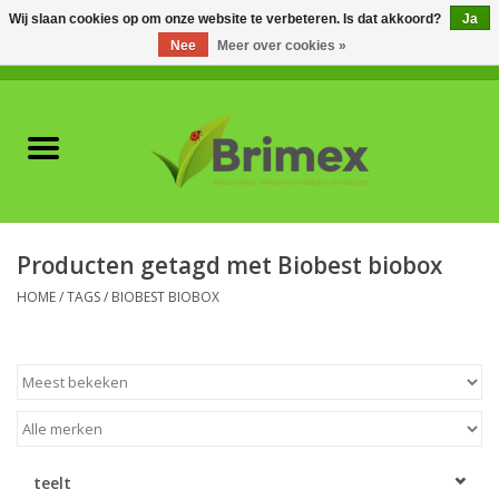
Wij slaan cookies op om onze website te verbeteren. Is dat akkoord?
Ja
Nee
Meer over cookies »
0 Artikelen - €0,00
Home
Voor professionals
Natuurlijke vijanden
Producten getagd met Biobest biobox
Plagen & Ziekten
HOME
/
TAGS
/
BIOBEST BIOBOX
Wildwering
Meststoffen en
Bodemverbeteraars
teelt