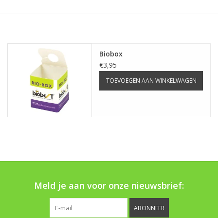
Monitoring
Bestuiving
Biobox
Brimex kaarten
€3,95
TOEVOEGEN AAN WINKELWAGEN
Vallen
Drukspuiten
Onkruid & Reiniging
Zaden
Meld je aan voor onze nieuwsbrief:
Nestkasten
ABONNEER