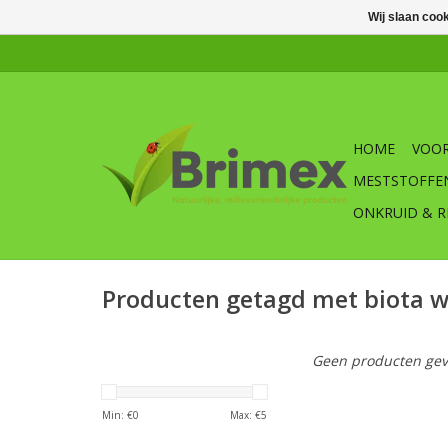
Wij slaan coo
HOME
VOOR
MESTSTOFFE
ONKRUID & R
Producten getagd met biota 
Geen producten gev
Min: €
0
Max: €
5