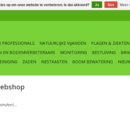
kies op om onze website te verbeteren. Is dat akkoord?
Ja
Nee
Meer 
 PROFESSIONALS
NATUURLIJKE VIJANDEN
PLAGEN & ZIEKTEN
N EN BODEMVERBETERAARS
MONITORING
BESTUIVING
BRI
EINIGING
ZADEN
NESTKASTEN
BOOM BEWATERING
NIEU
webshop
onden!...