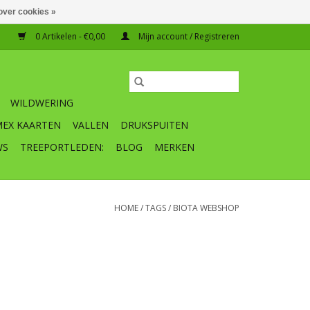
over cookies »
0 Artikelen - €0,00
Mijn account / Registreren
WILDWERING
MEX KAARTEN
VALLEN
DRUKSPUITEN
WS
TREEPORTLEDEN:
BLOG
MERKEN
HOME
/
TAGS
/
BIOTA WEBSHOP