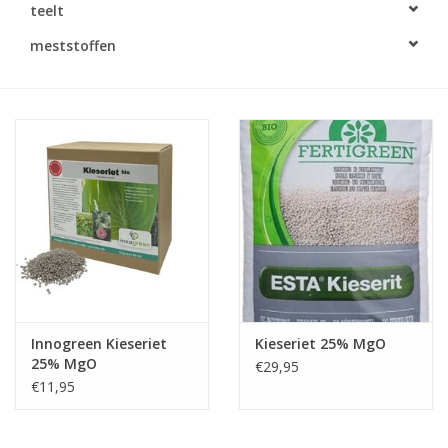
teelt
Monitoring
meststoffen
Bestuiving
Brimex kaarten
Vallen
Drukspuiten
Onkruid & Reiniging
Innogreen Kieseriet
Kieseriet 25% MgO
Zaden
25% MgO
€29,95
€11,95
Nestkasten