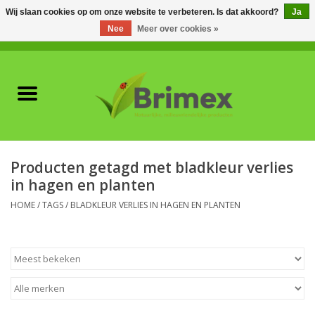
Wij slaan cookies op om onze website te verbeteren. Is dat akkoord?
Ja
Nee
Meer over cookies »
0 Artikelen - €0,00
Home
Voor professionals
Natuurlijke vijanden
Producten getagd met bladkleur verlies
in hagen en planten
Plagen & Ziekten
HOME
/
TAGS
/
BLADKLEUR VERLIES IN HAGEN EN PLANTEN
Wildwering
Meststoffen en
Bodemverbeteraars