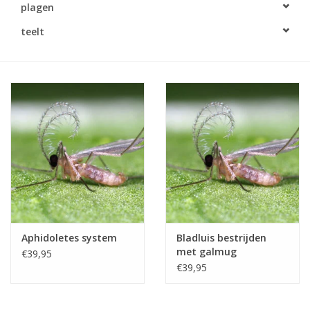
plagen
Monitoring
teelt
Bestuiving
Brimex kaarten
Vallen
Drukspuiten
Onkruid & Reiniging
Aphidoletes system
Bladluis bestrijden
Zaden
met galmug
€39,95
€39,95
Nestkasten