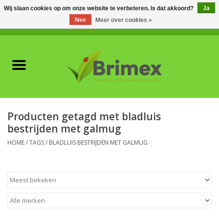
Wij slaan cookies op om onze website te verbeteren. Is dat akkoord?
Ja
Nee
Meer over cookies »
0 Artikelen - €0,00
Home
Voor professionals
Natuurlijke vijanden
Producten getagd met bladluis
bestrijden met galmug
Plagen & Ziekten
HOME
/
TAGS
/
BLADLUIS BESTRIJDEN MET GALMUG
Wildwering
Meststoffen en
Bodemverbeteraars