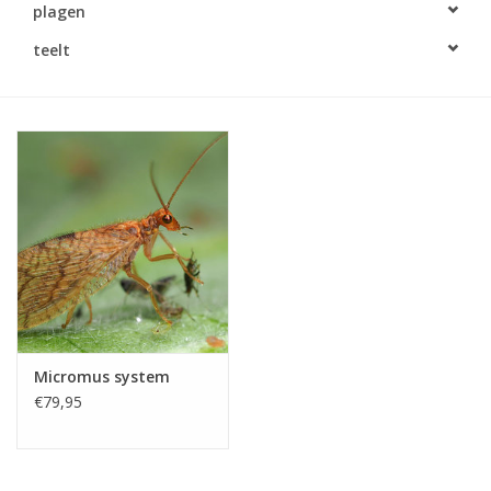
plagen
Monitoring
teelt
Bestuiving
Brimex kaarten
Vallen
Drukspuiten
Onkruid & Reiniging
Micromus system
Zaden
€79,95
Nestkasten