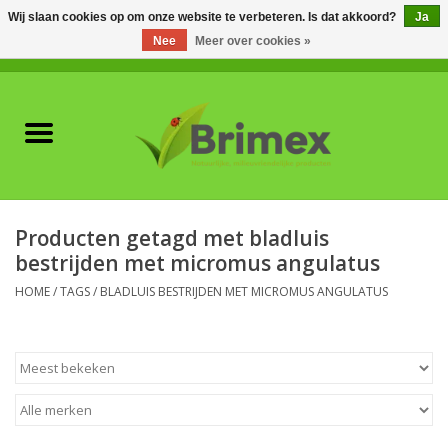
Wij slaan cookies op om onze website te verbeteren. Is dat akkoord?
Ja
Nee
Meer over cookies »
0 Artikelen - €0,00
Home
Voor professionals
Natuurlijke vijanden
Producten getagd met bladluis
bestrijden met micromus angulatus
Plagen & Ziekten
HOME
/
TAGS
/
BLADLUIS BESTRIJDEN MET MICROMUS ANGULATUS
Wildwering
Meststoffen en
Bodemverbeteraars