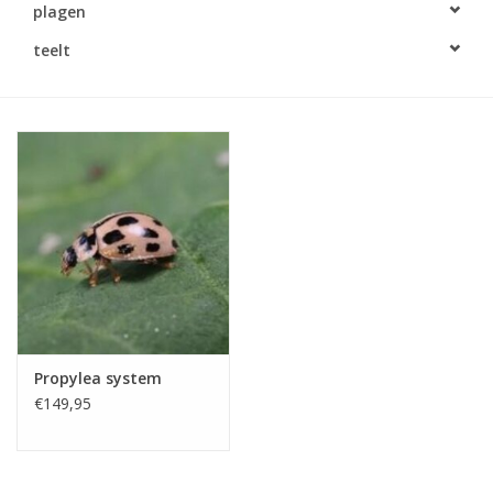
plagen
Monitoring
teelt
Bestuiving
Brimex kaarten
Vallen
Drukspuiten
Onkruid & Reiniging
Propylea system
Zaden
€149,95
Nestkasten