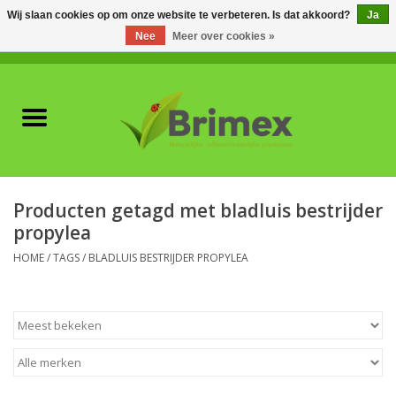
Wij slaan cookies op om onze website te verbeteren. Is dat akkoord?
Ja
Nee
Meer over cookies »
0 Artikelen - €0,00
Home
Voor professionals
Natuurlijke vijanden
Producten getagd met bladluis bestrijder
propylea
Plagen & Ziekten
HOME
/
TAGS
/
BLADLUIS BESTRIJDER PROPYLEA
Wildwering
Meststoffen en
Bodemverbeteraars