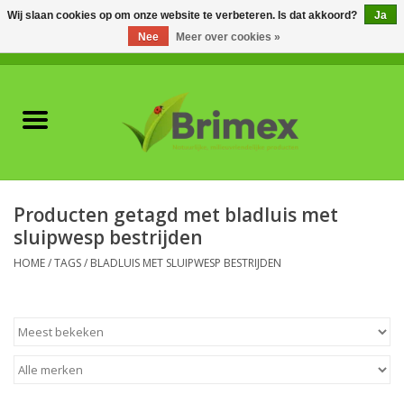
Wij slaan cookies op om onze website te verbeteren. Is dat akkoord?
Ja
Nee
Meer over cookies »
0 Artikelen - €0,00
Home
Voor professionals
Natuurlijke vijanden
Producten getagd met bladluis met
sluipwesp bestrijden
Plagen & Ziekten
HOME
/
TAGS
/
BLADLUIS MET SLUIPWESP BESTRIJDEN
Wildwering
Meststoffen en
Bodemverbeteraars