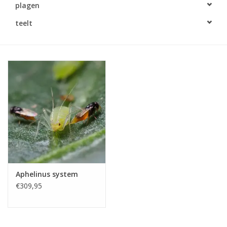
plagen
Monitoring
teelt
Bestuiving
Brimex kaarten
Vallen
Drukspuiten
Onkruid & Reiniging
Aphelinus system
Zaden
€309,95
Nestkasten