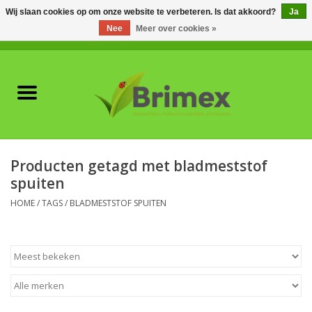
Wij slaan cookies op om onze website te verbeteren. Is dat akkoord?
Ja
Nee
Meer over cookies »
0 Artikelen - €0,00
Home
Voor professionals
Natuurlijke vijanden
Producten getagd met bladmeststof
spuiten
Plagen & Ziekten
HOME
/
TAGS
/
BLADMESTSTOF SPUITEN
Wildwering
Meststoffen en
Bodemverbeteraars