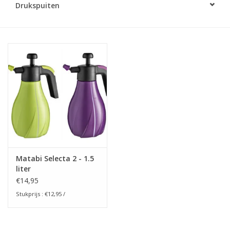
Drukspuiten
Monitoring
Bestuiving
Brimex kaarten
Vallen
Drukspuiten
Onkruid & Reiniging
Matabi Selecta 2 - 1.5
liter
Zaden
€14,95
Stukprijs : €12,95 /
Nestkasten