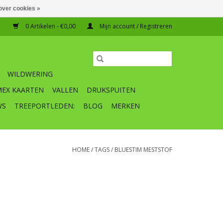
over cookies »
0 Artikelen - €0,00
Mijn account / Registreren
WILDWERING
MEX KAARTEN
VALLEN
DRUKSPUITEN
WS
TREEPORTLEDEN:
BLOG
MERKEN
HOME
/
TAGS
/
BLUESTIM MESTSTOF