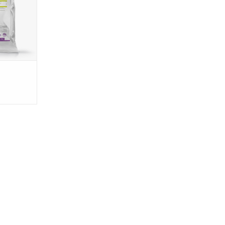
rstress.
NKELWAGEN