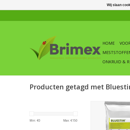
Wij slaan coo
HOME
VOOR
MESTSTOFFE
ONKRUID & R
Producten getagd met Bluest
Bluestim verbetert de
en laat de stress ver
gewassen of gaz
Min: €
0
Max: €
150
omgevingsstress zoal
temperatuurverand