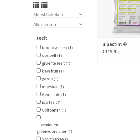
zoutstress en wate
TOEVOEGEN AAN WI
teelt
Bluestim ®
boomkwekerij
(1)
€119,95
sierteelt
(1)
groente teelt
(1)
klein fruit
(1)
gazon
(1)
moestuin
(1)
Gemeente
(1)
Eco teelt
(1)
Golfbanen
(1)
Hovenier en
groenvoorziener
(1)
Sportparken
(1)