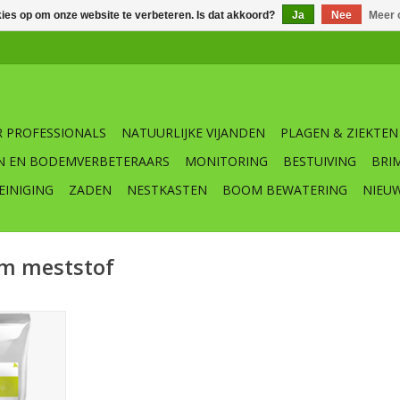
kies op om onze website te verbeteren. Is dat akkoord?
Ja
Nee
Meer 
 PROFESSIONALS
NATUURLIJKE VIJANDEN
PLAGEN & ZIEKTEN
N EN BODEMVERBETERAARS
MONITORING
BESTUIVING
BRI
EINIGING
ZADEN
NESTKASTEN
BOOM BEWATERING
NIEU
im meststof
 prestaties
dwijnen in
on bij
s droogte,
eringen,