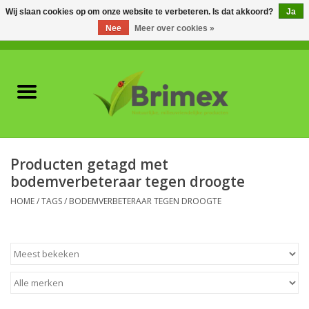
Wij slaan cookies op om onze website te verbeteren. Is dat akkoord?
Ja
Nee
Meer over cookies »
0 Artikelen - €0,00
Home
Voor professionals
Natuurlijke vijanden
Producten getagd met
bodemverbeteraar tegen droogte
Plagen & Ziekten
HOME
/
TAGS
/
BODEMVERBETERAAR TEGEN DROOGTE
Wildwering
Meststoffen en
Bodemverbeteraars