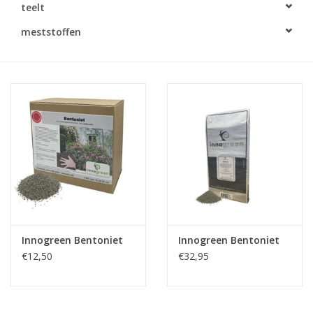
teelt
Monitoring
meststoffen
Bestuiving
Brimex kaarten
Vallen
Drukspuiten
Onkruid & Reiniging
Innogreen Bentoniet
Innogreen Bentoniet
Zaden
€12,50
€32,95
Nestkasten