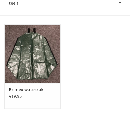
teelt
Monitoring
Bestuiving
Brimex kaarten
Vallen
Drukspuiten
Onkruid & Reiniging
Brimex waterzak
€19,95
Zaden
Nestkasten