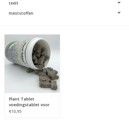
teelt
Monitoring
meststoffen
Bestuiving
Brimex kaarten
Vallen
Drukspuiten
Onkruid & Reiniging
Plant Tablet
Zaden
voedingstablet voor
planten
€10,95
Nestkasten