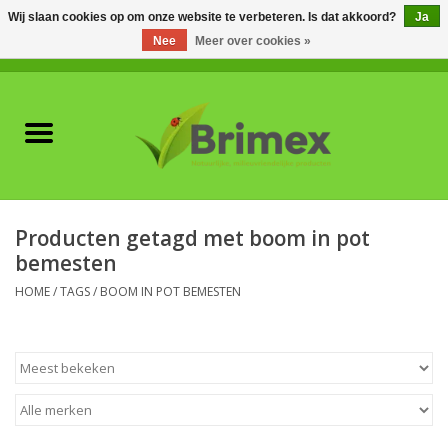
Wij slaan cookies op om onze website te verbeteren. Is dat akkoord?
Ja
Nee
Meer over cookies »
0 Artikelen - €0,00
Home
Voor professionals
Natuurlijke vijanden
Producten getagd met boom in pot
bemesten
Plagen & Ziekten
HOME
/
TAGS
/
BOOM IN POT BEMESTEN
Wildwering
Meststoffen en
Bodemverbeteraars