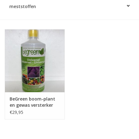
Monitoring
meststoffen
Bestuiving
Brimex kaarten
Vallen
Drukspuiten
Onkruid & Reiniging
BeGreen boom-plant
en gewas versterker
Zaden
€29,95
Nestkasten