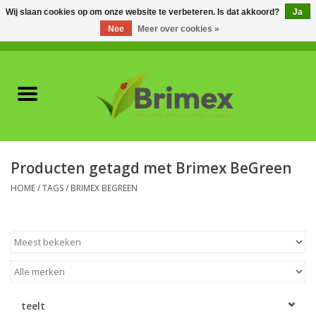
Wij slaan cookies op om onze website te verbeteren. Is dat akkoord?
Ja
Nee
Meer over cookies »
0 Artikelen - €0,00
Home
Voor professionals
Natuurlijke vijanden
Producten getagd met Brimex BeGreen
Plagen & Ziekten
HOME
/
TAGS
/
BRIMEX BEGREEN
Wildwering
Meststoffen en
Bodemverbeteraars
teelt