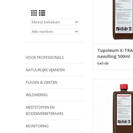
Tupoleum X-TRA
navulling 500ml
VOOR PROFESSIONALS
€47,95
NATUURLIJKE VIJANDEN
Navulling voor Brim
PLAGEN & ZIEKTEN
geurpalen
WILDWERING
TOEVOEGEN AAN WI
MESTSTOFFEN EN
BODEMVERBETERAARS
MONITORING