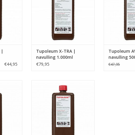
TOEVOEGEN AA
 |
Tupoleum X-TRA |
Tupoleum AV
navulling 1.000ml
navulling 50
€44,95
€79,95
€47,95
ex-Tupoleum
Navulling voor Brimex-Tupoleum
geurpalen
NKELWAGEN
TOEVOEGEN AAN WINKELWAGEN