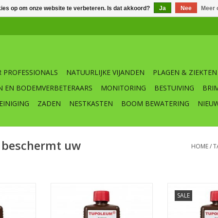
kies op om onze website te verbeteren. Is dat akkoord?
Ja
Nee
Meer 
 PROFESSIONALS
NATUURLIJKE VIJANDEN
PLAGEN & ZIEKTEN
N EN BODEMVERBETERAARS
MONITORING
BESTUIVING
BRI
EINIGING
ZADEN
NESTKASTEN
BOOM BEWATERING
NIEU
 beschermt uw
HOME
/
T
 geurpalen
Vulling voor alle Tupoleum
Navulling T
SALE
geurpalen
vogelwering
NKELWAGEN
Tupoleum
TOEVOEGEN AAN WINKELWAGEN