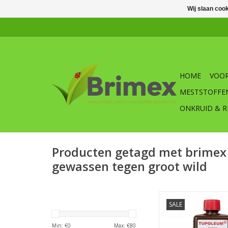
Wij slaan coo
HOME
VOOR
MESTSTOFFE
ONKRUID & R
Producten getagd met brimex
gewassen tegen groot wild
Vulling voor Brimex
SALE
TOEVOEGEN AAN WI
Min: €
0
Max: €
80