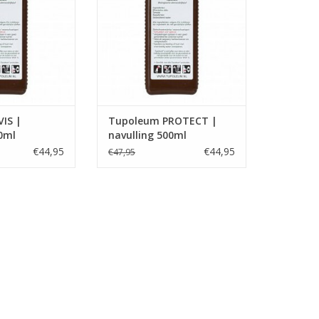
N WINKELWAGEN
TOEVOEGEN AAN WINKELWAGEN
IS |
Tupoleum PROTECT |
0ml
navulling 500ml
€44,95
€44,95
€47,95