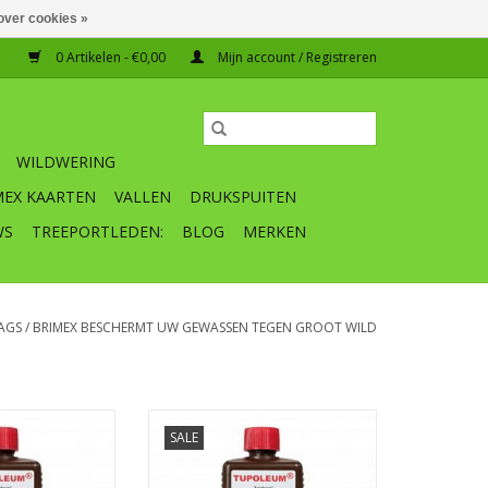
over cookies »
0 Artikelen - €0,00
Mijn account / Registreren
WILDWERING
MEX KAARTEN
VALLEN
DRUKSPUITEN
WS
TREEPORTLEDEN:
BLOG
MERKEN
AGS
/
BRIMEX BESCHERMT UW GEWASSEN TEGEN GROOT WILD
upoleum Avis
Navulling voor Brimex-Tupoleum
SALE
 voor Brimex-
geurpalen
 geurpalen
1 stuk fles incl.kindveilige sluiting
schudden voor gebruik