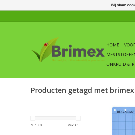
Wij slaan coo
HOME
VOOR
MESTSTOFFE
ONKRUID & R
Producten getagd met brimex
Brimex Bug-Scan® v
Vangstrook blau
bestrijding van 
Min: €
0
Max: €
15
10 platen in ver