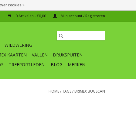
over cookies »
0 Artikelen - €0,00
Mijn account / Registreren
WILDWERING
MEX KAARTEN
VALLEN
DRUKSPUITEN
WS
TREEPORTLEDEN:
BLOG
MERKEN
HOME
/
TAGS
/
BRIMEX BUGSCAN