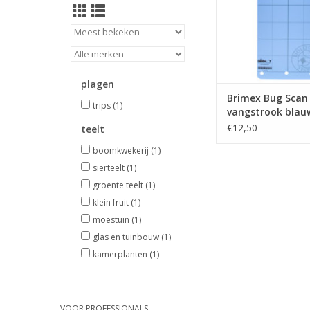
Vangplaten gema
recyclebaar plastic 
aan twee zijden. De k
niet-toxisch, watera
droogt niet op in 
klimaa
plagen
TOEVOEGEN AAN WI
Brimex Bug Scan
trips
(1)
vangstrook blau
stuks 25 X 10 cm
€12,50
teelt
boomkwekerij
(1)
sierteelt
(1)
groente teelt
(1)
klein fruit
(1)
moestuin
(1)
glas en tuinbouw
(1)
kamerplanten
(1)
VOOR PROFESSIONALS