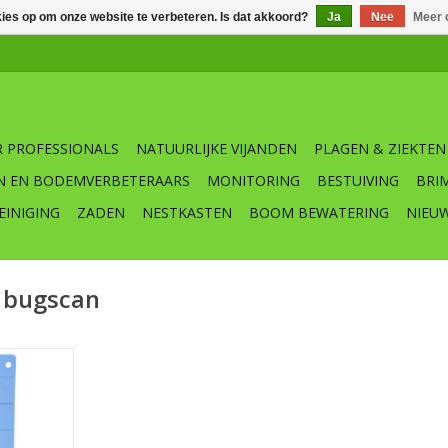
kies op om onze website te verbeteren. Is dat akkoord?
Ja
Nee
Meer 
 PROFESSIONALS
NATUURLIJKE VIJANDEN
PLAGEN & ZIEKTEN
N EN BODEMVERBETERAARS
MONITORING
BESTUIVING
BRI
EINIGING
ZADEN
NESTKASTEN
BOOM BEWATERING
NIEU
 bugscan
angstroken
w voor
trips.
pakking