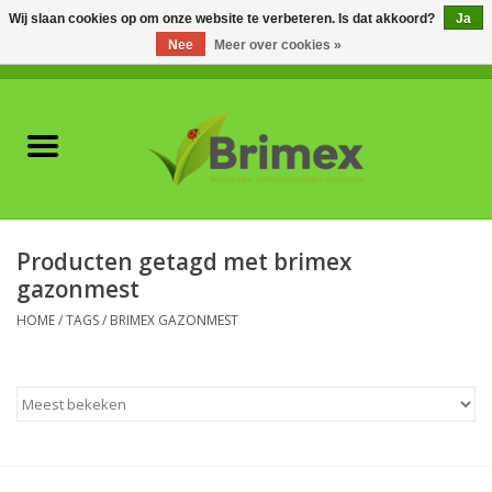
Wij slaan cookies op om onze website te verbeteren. Is dat akkoord?
Ja
Nee
Meer over cookies »
0 Artikelen - €0,00
Home
Voor professionals
Natuurlijke vijanden
Producten getagd met brimex
gazonmest
Plagen & Ziekten
HOME
/
TAGS
/
BRIMEX GAZONMEST
Wildwering
Meststoffen en
Bodemverbeteraars