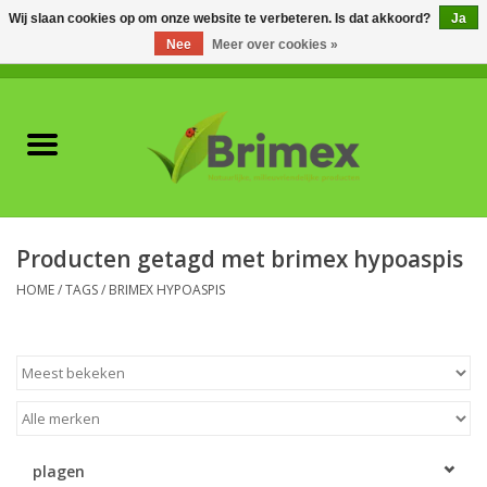
Wij slaan cookies op om onze website te verbeteren. Is dat akkoord?
Ja
Nee
Meer over cookies »
0 Artikelen - €0,00
Home
Voor professionals
Natuurlijke vijanden
Producten getagd met brimex hypoaspis
Plagen & Ziekten
HOME
/
TAGS
/
BRIMEX HYPOASPIS
Wildwering
Meststoffen en
Bodemverbeteraars
plagen