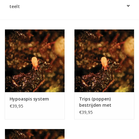
Monitoring
teelt
Bestuiving
Brimex kaarten
Vallen
Drukspuiten
Onkruid & Reiniging
Hypoaspis system
Trips (poppen)
bestrijden met
€39,95
Zaden
Bodemroofmijt
€39,95
Hypoaspis miles
Nestkasten