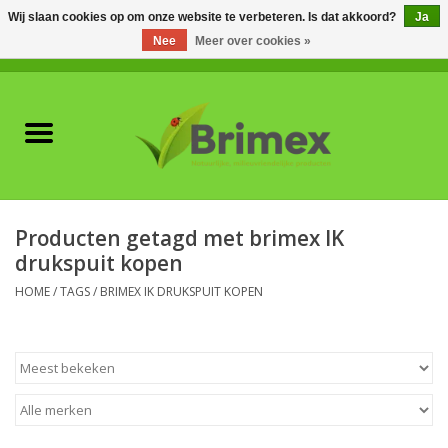
Wij slaan cookies op om onze website te verbeteren. Is dat akkoord?
Ja
Nee
Meer over cookies »
0 Artikelen - €0,00
Home
Voor professionals
Natuurlijke vijanden
Producten getagd met brimex IK
drukspuit kopen
Plagen & Ziekten
HOME
/
TAGS
/
BRIMEX IK DRUKSPUIT KOPEN
Wildwering
Meststoffen en
Bodemverbeteraars