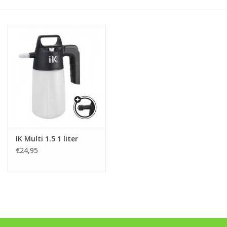
Monitoring
Bestuiving
Brimex kaarten
Vallen
Drukspuiten
IK Multi 1.5 1 liter
Onkruid & Reiniging
€24,95
Zaden
Nestkasten