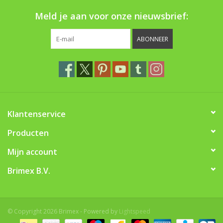
Boom bewatering
Meld je aan voor onze nieuwsbrief:
Nieuws
ABONNEER
Treeportleden:
Blog
Klantenservice
Merken
Producten
Mijn account
Brimex B.V.
© Copyright 2026 Brimex - Powered by
Lightspeed