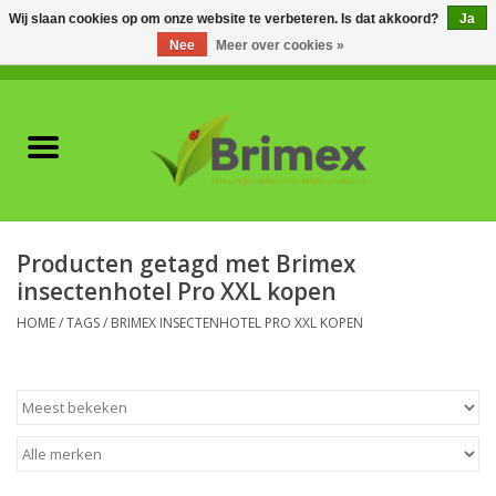
Wij slaan cookies op om onze website te verbeteren. Is dat akkoord?
Ja
Nee
Meer over cookies »
0 Artikelen - €0,00
Home
Voor professionals
Natuurlijke vijanden
Producten getagd met Brimex
insectenhotel Pro XXL kopen
Plagen & Ziekten
HOME
/
TAGS
/
BRIMEX INSECTENHOTEL PRO XXL KOPEN
Wildwering
Meststoffen en
Bodemverbeteraars