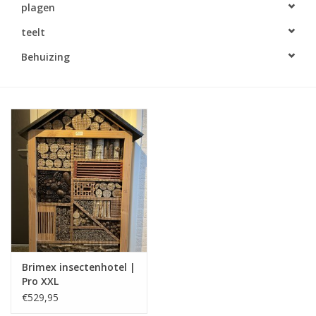
plagen
Monitoring
teelt
Bestuiving
Behuizing
Brimex kaarten
Vallen
Drukspuiten
Onkruid & Reiniging
Zaden
Brimex insectenhotel |
Pro XXL
Nestkasten
€529,95