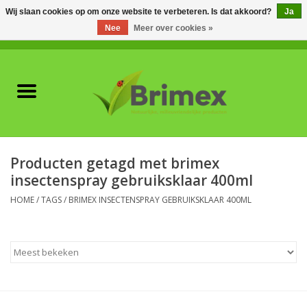
Wij slaan cookies op om onze website te verbeteren. Is dat akkoord?
Ja
Nee
Meer over cookies »
0 Artikelen - €0,00
Home
Voor professionals
Natuurlijke vijanden
Producten getagd met brimex
insectenspray gebruiksklaar 400ml
Plagen & Ziekten
HOME
/
TAGS
/
BRIMEX INSECTENSPRAY GEBRUIKSKLAAR 400ML
Wildwering
Meststoffen en
Bodemverbeteraars