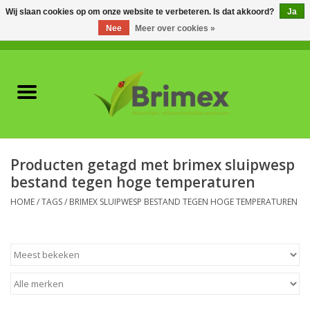
Wij slaan cookies op om onze website te verbeteren. Is dat akkoord?
Ja
Nee
Meer over cookies »
0 Artikelen - €0,00
Home
Voor professionals
Natuurlijke vijanden
Producten getagd met brimex sluipwesp
bestand tegen hoge temperaturen
Plagen & Ziekten
HOME
/
TAGS
/
BRIMEX SLUIPWESP BESTAND TEGEN HOGE TEMPERATUREN
Wildwering
Meststoffen en
Bodemverbeteraars