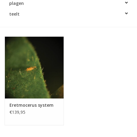
plagen
Monitoring
teelt
Bestuiving
Brimex kaarten
Vallen
Drukspuiten
Onkruid & Reiniging
Eretmocerus system
Zaden
€139,95
Nestkasten