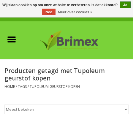
Wij slaan cookies op om onze website te verbeteren. Is dat akkoord?
Ja
Nee
Meer over cookies »
0 Artikelen - €0,00
Home
Voor professionals
Natuurlijke vijanden
Producten getagd met Tupoleum
geurstof kopen
Plagen & Ziekten
HOME
/
TAGS
/
TUPOLEUM GEURSTOF KOPEN
Wildwering
Meststoffen en
Bodemverbeteraars