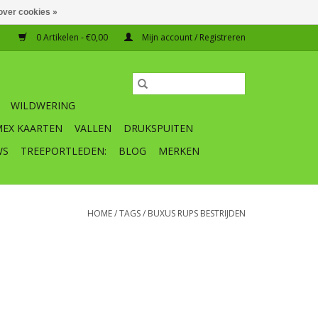
over cookies »
0 Artikelen - €0,00
Mijn account / Registreren
WILDWERING
MEX KAARTEN
VALLEN
DRUKSPUITEN
WS
TREEPORTLEDEN:
BLOG
MERKEN
HOME
/
TAGS
/
BUXUS RUPS BESTRIJDEN