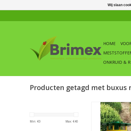
Wij slaan coo
HOME
VOOR
MESTSTOFFE
ONKRUID & R
Producten getagd met buxus r
Heeft u last van de b
buxusmot 
Brimex Buxusmot fe
Min: €
0
Max: €
40
set incl. 2 cap