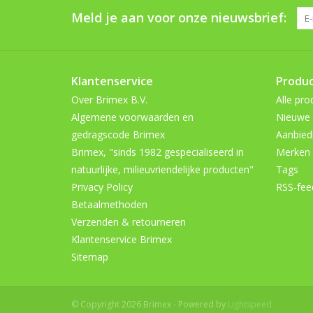
Meld je aan voor onze nieuwsbrief:
Klantenservice
Produ
Over Brimex B.V.
Alle pro
Algemene voorwaarden en
Nieuwe 
gedragscode Brimex
Aanbied
Brimex, "sinds 1982 gespecialiseerd in
Merken
natuurlijke, milieuvriendelijke producten"
Tags
Privacy Policy
RSS-fee
Betaalmethoden
Verzenden & retourneren
Klantenservice Brimex
Sitemap
© Copyright 2026 Brimex - Powered by
Lightspeed