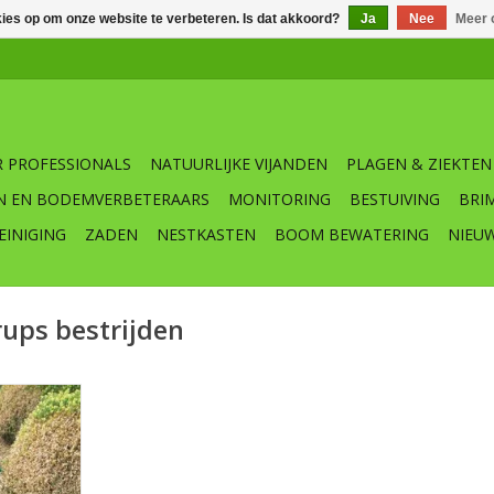
kies op om onze website te verbeteren. Is dat akkoord?
Ja
Nee
Meer 
 PROFESSIONALS
NATUURLIJKE VIJANDEN
PLAGEN & ZIEKTEN
N EN BODEMVERBETERAARS
MONITORING
BESTUIVING
BRI
EINIGING
ZADEN
NESTKASTEN
BOOM BEWATERING
NIEU
ups bestrijden
uxusrups of
?
romoonval
sules