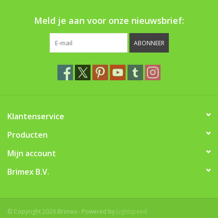
Boom bewatering
Meld je aan voor onze nieuwsbrief:
Nieuws
ABONNEER
Treeportleden:
Blog
Merken
Klantenservice
Producten
Mijn account
Brimex B.V.
© Copyright 2026 Brimex - Powered by
Lightspeed