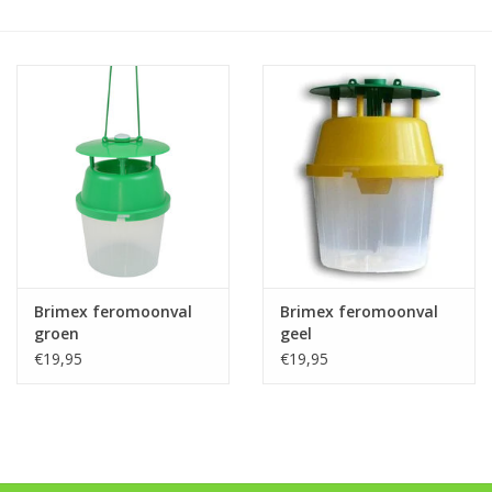
Monitoring
Bestuiving
Brimex kaarten
Vallen
Drukspuiten
Brimex feromoonval
Brimex feromoonval
Onkruid & Reiniging
groen
geel
€19,95
€19,95
Zaden
Nestkasten