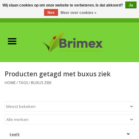
Wij slaan cookies op om onze website te verbeteren. Is dat akkoord?
Ja
Nee
Meer over cookies »
0 Artikelen - €0,00
Home
Voor professionals
Natuurlijke vijanden
Producten getagd met buxus ziek
Plagen & Ziekten
HOME
/
TAGS
/
BUXUS ZIEK
Wildwering
Meststoffen en
Bodemverbeteraars
teelt